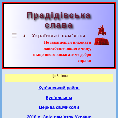
Прадідівська
слава
☰
Українські пам’ятки
Не завагаєшся виконати
найнебезпечнішого чину,
якщо цього вимагатиме добро
справи
Ще 3 рівня
Куп’янський район
Куп’янськ м
Церква св.Миколи
2018 р. Звід пам’яток України