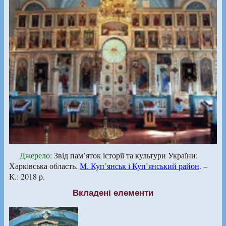
Джерело
: Звід пам’яток історії та культури України:
Харківська область.
М. Куп’янськ і Куп’янський район
. –
К.: 2018 р.
Вкладені елементи