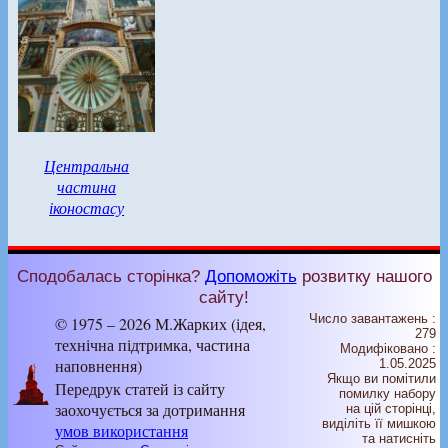
Центральна
частина
іконостасу
Сподобалась сторінка?
Допоможіть
розвитку нашого
сайту!
Число завантажень :
© 1975 – 2026 М.Жарких (ідея,
279
технічна підтримка, частина
Модифіковано :
наповнення)
1.05.2025
Якщо ви помітили
Передрук статей із сайту
помилку набору
заохочується за дотримання
на цiй сторiнцi,
видiлiть її мишкою
умов використання
та натисніть