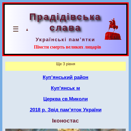
Прадідівська
слава
☰
Українські пам’ятки
Пімсти смерть великих лицарів
Ще 3 рівня
Куп’янський район
Куп’янськ м
Церква св.Миколи
2018 р. Звід пам’яток України
Іконостас