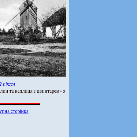
2 піксел
Млин та каплиця з цвинтарем» з
упна сторінка