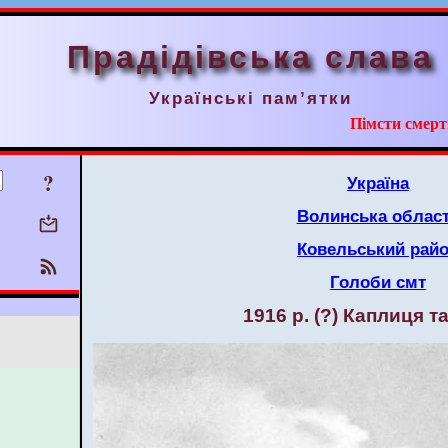
Прадідівська слава
Українські пам’ятки
Пімсти смерт
?
Україна
Волинська облас
Ковельський рай
Голоби смт
1916 р. (?) Каплиця та