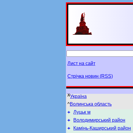
Лист на сайт
Стрічка новин (RSS)
^
Україна
^
Волинська область
+
Луцьк м
+
Володимирський район
+
Камінь-Каширський район