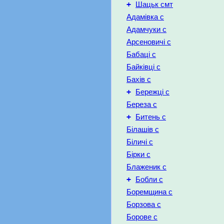
+
Шацьк смт
Адамівка с
Адамчуки с
Арсеновичі с
Бабаці с
Байківці с
Бахів с
+
Бережці с
Береза с
+
Битень с
Білашів с
Біличі с
Бірки с
Блаженик с
+
Бобли с
Боремщина с
Борзова с
Борове с