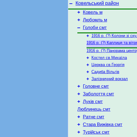
–
Ковельський район
+
Ковель м
+
Любомль м
–
Голоби смт
+
1916 р. (?) Колони зі с
1916 р. (?) Каплиця та вітр
1916 р. (?) Панорама центр
+
Костел св.Михаїла
+
Церква св.Георгія
+
Садиба Вільгів
+
Залізничний вокзал
+
Головне смт
+
Заболоття смт
+
Луків смт
Люблинець смт
+
Ратне смт
+
Стара Вижівка смт
+
Турійськ смт