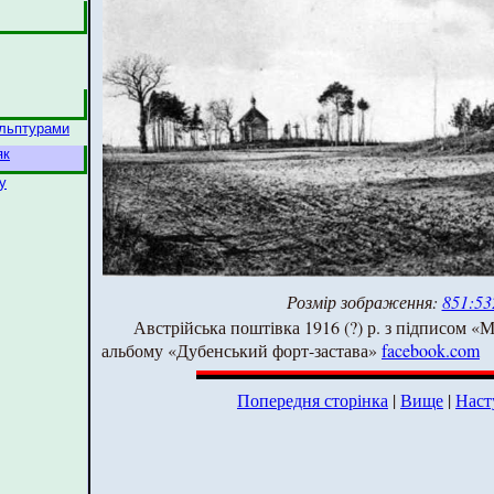
кульптурами
як
у
Розмір зображення:
851:53
Австрійська поштівка 1916 (?) р. з підписом «
альбому «Дубенський форт-застава»
facebook.com
Попередня сторінка
|
Вище
|
Наст