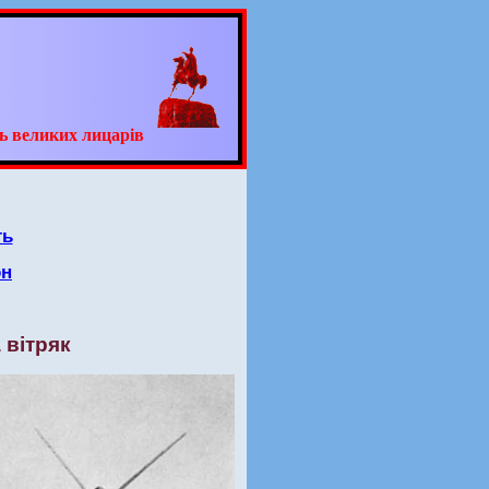
ь великих лицарів
ть
он
 вітряк