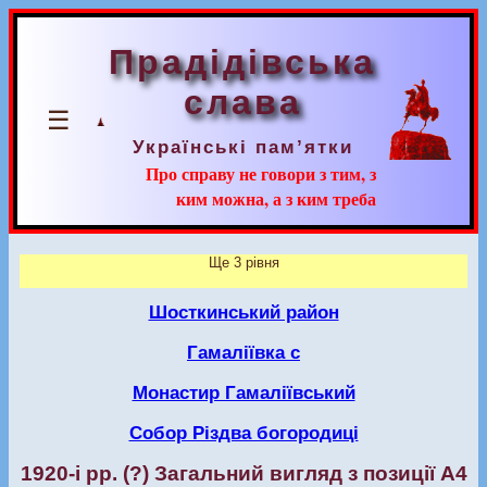
Прадідівська
слава
☰
Українські пам’ятки
Про справу не говори з тим, з
ким можна, а з ким треба
Ще 3 рівня
Шосткинський район
Гамаліївка с
Монастир Гамаліївський
Собор Різдва богородиці
1920-і рр. (?) Загальний вигляд з позиції А4