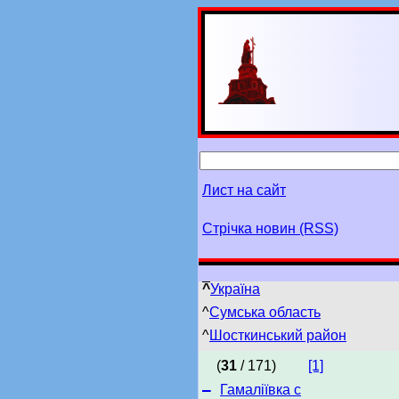
Лист на сайт
Стрічка новин (RSS)
^
Україна
^
Сумська область
^
Шосткинський район
(
31
/ 171)
[1]
–
Гамаліївка с