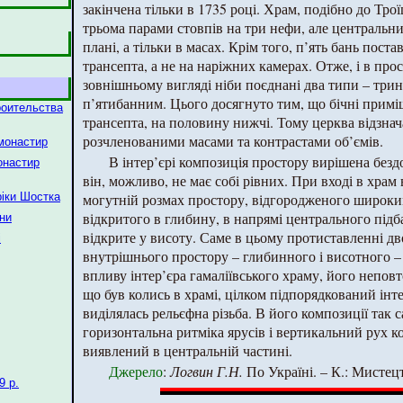
закінчена тільки в 1735 році. Храм, подібно до Тро
трьома парами стовпів на три нефи, але центральни
плані, а тільки в масах. Крім того, п’ять бань поста
трансепта, а не на наріжних камерах. Отже, і в прост
зовнішньому вигляді ніби поєднані два типи – три
п’ятибанним. Цього досягнуто тим, що бічні примі
роительства
трансепта, на половину нижчі. Тому церква відзнач
розчленованими масами та контрастами об’ємів.
 монастир
В інтер’єрі композиція простору вирішена без
онастир
він, можливо, не має собі рівних. При вході в храм
ріки Шостка
могутній розмах простору, відгородженого широки
відкритого в глибину, в напрямі центрального підб
їни
відкрите у висоту. Саме в цьому протиставленні дв
і
внутрішнього простору – глибинного і висотного –
впливу інтер’єра гамаліївського храму, його неповт
що був колись в храмі, цілком підпорядкований інте
виділялась рельєфна різьба. В його композиції так с
горизонтальна ритміка ярусів і вертикальний рух к
виявлений в центральній частині.
Джерело
:
Логвин Г.Н.
По Україні. – К.: Мистецтв
9 р.