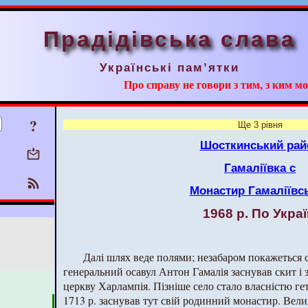
Прадідівська слава
Українські пам’ятки
Про справу не говори з тим, з ким мо
?
Ще 3 рівня
Шосткинський рай
Гамаліївка с
Монастир Гамаліївс
1968 р. По Украї
Далі шлях веде полями; незабаром покажеться се
генеральний осавул Антон Гамалія заснував скит і 
церкву Харлампія. Пізніше село стало власністю ге
1713 р. заснував тут свій родинний монастир. Вели