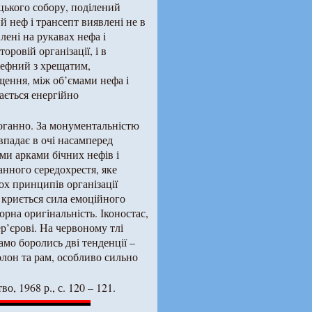
їцького собору, поділений
й неф і трансепт виявлені не в
влені на рукавах нефа і
оровій організації, і в
нефний з хрещатим,
щення, між об’ємами нефа і
ається енергійно
доганно. За монументальністю
 впадає в очі насамперед
ми арками бічних нефів і
анного середохрестя, яке
ох принципів організації
 криється сила емоційного
орна оригінальність. Іконостас,
р’єрові. На червоному тлі
амо боролись дві тенденції –
олон та рам, особливо сильно
о, 1968 р., с. 120 – 121.