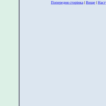
Попередня сторінка
|
Вище
|
Наст