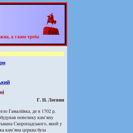
жна, а з ким треба
он
ький
ні
Г. Н. Логвин
ло Гамаліївка, де в 1702 р.
збудував невелику кам’яну
тьмана Скоропадського, який у
ка кам’яна церква була