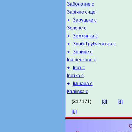
Заболотне с
Зарічне с-ще
+
Заруцьке с
Зелене с
+
Землянка с
+
Зноб-Трубчевська с
+
Зорине с
Іващенкове с
+
Івот с
Івотка с
+
Імшана с
Каліївка с
(
31
/ 171)
[3]
[4]
[6]
С