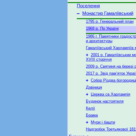
Поселення
–
Монастир Гамаліївський
1795 р. Генеральний план
1968 р. По Україні
1986 г. Памятники градост
и архитектуры
Гамаліївський Харлампіїв
+
2001 р. Гамаліївськии м
XVIII сторіччя
2009 р. Святиня на березі 
2017 р. Звід пам’яток Укра
+
Собор Різдва богородиц
Дзвіниця
+
Церква св.Харлампія
Будинок настоятеля
Келії
Брама
+
Мури і башти
Надгробок Третьякової 181