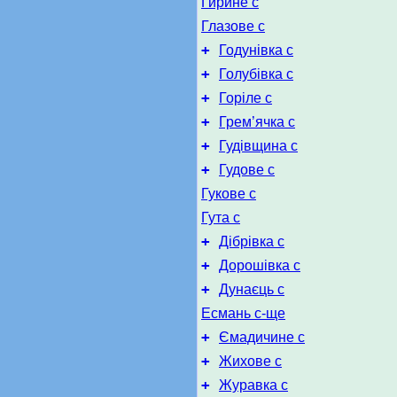
Гирине с
Глазове с
+
Годунівка с
+
Голубівка с
+
Горіле с
+
Грем’ячка с
+
Гудівщина с
+
Гудове с
Гукове с
Гута с
+
Дібрівка с
+
Дорошівка с
+
Дунаєць с
Есмань с-ще
+
Ємадичине с
+
Жихове с
+
Журавка с