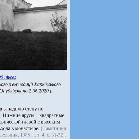
0 піксел
о з експедиції Харківського
Опубліковано 2.06.2020 р.
в западную стену по
я. Нижние ярусы – квадратные
ерической главой с высоким
входа в монастыре.
[Памятники
льник, 1986 г., т. 4, с. 31-32]
.