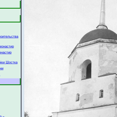
роительства
 монастир
онастир
ріки Шостка
їни
і