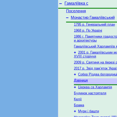
–
Гамаліївка с
Поселення
–
Монастир Гамаліївський
1795 р. Генеральний план
1968 р. По Україні
1986 г. Памятники градост
и архитектуры
Гамаліївський Харлампіїв
+
2001 р. Гамаліївськии м
XVIII сторіччя
2009 р. Святиня на березі 
2017 р. Звід пам’яток Укра
+
Собор Різдва богородиц
Дзвіниця
+
Церква св.Харлампія
Будинок настоятеля
Келії
Брама
+
Мури і башти