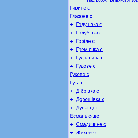
Надгробок Третьякової 181
Гирине с
Глазове с
+
Годунівка с
+
Голубівка с
+
Горіле с
+
Грем’ячка с
+
Гудівщина с
+
Гудове с
Гукове с
Гута с
+
Дібрівка с
+
Дорошівка с
+
Дунаєць с
Есмань с-ще
+
Ємадичине с
+
Жихове с