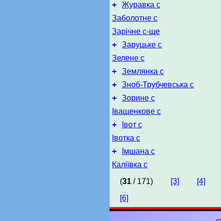
+
Журавка с
Заболотне с
Зарічне с-ще
+
Заруцьке с
Зелене с
+
Землянка с
+
Зноб-Трубчевська с
+
Зорине с
Іващенкове с
+
Івот с
Івотка с
+
Імшана с
Каліївка с
(
31
/ 171)
[3]
[4]
[6]