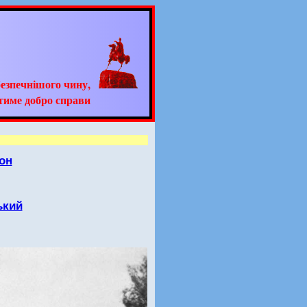
езпечнішого чину,
тиме добро справи
он
ький