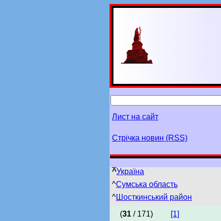
Лист на сайт
Стрічка новин (RSS)
^
Україна
^
Сумська область
^
Шосткинський район
(
31
/ 171)
[1]