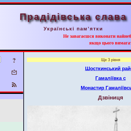
Прадідівська слава
Українські пам’ятки
Не завагаєшся виконати найнеб
якщо цього вимага
?
Ще 3 рівня
Шосткинський рай
Гамаліївка с
Монастир Гамаліївс
Дзвіниця