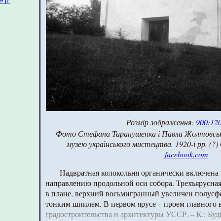
9 р.
Розмір зображення:
900:120
Фото Стефана Таранушенка і Павла Жолтовськог
музею українського мистецтва. 1920-і рр. (?) 
facebook.com
Надвратная колокольня органически включена 
направлению продольной оси собора. Трехъярусна
в плане, верхний восьмигранный увеличен полусф
тонким шпилем. В первом ярусе – проем главного 
градостроительства и архитектуры УССР. – К.: Будіве