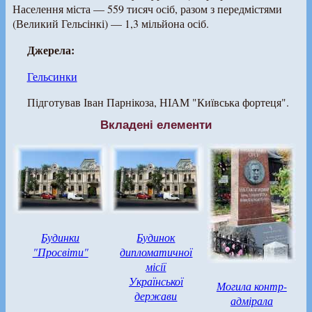
Населення міста — 559 тисяч осіб, разом з передмістями
(Великий Гельсінкі) — 1,3 мільйона осіб.
Джерела:
Гельсинки
Підготував Іван Парнікоза, НІАМ "Київська фортеця".
Вкладені елементи
Будинки
Будинок
"Просвіти"
дипломатичної
місії
Української
Могила контр-
держави
адмірала