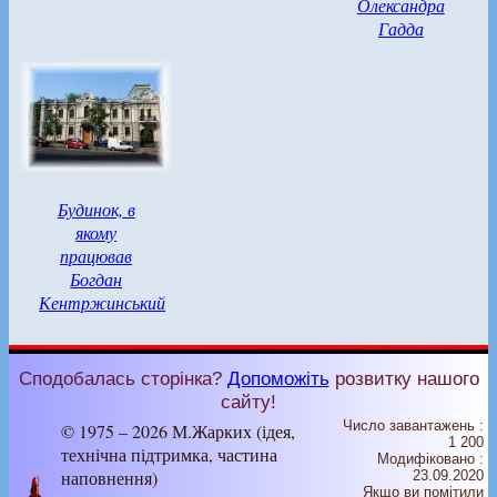
Олександра
Гадда
️Будинок, в
якому
працював
Богдан
Кентржинський
Сподобалась сторінка?
Допоможіть
розвитку нашого
сайту!
Число завантажень :
© 1975 – 2026 М.Жарких (ідея,
1 200
технічна підтримка, частина
Модифіковано :
наповнення)
23.09.2020
Якщо ви помітили