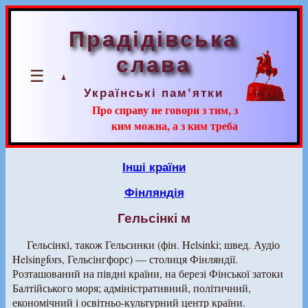
Прадідівська
слава
☰
Українські пам’ятки
Про справу не говори з тим, з
ким можна, а з ким треба
Інші країни
Фінляндія
Гельсінкі м
Гельсінкі, також Гельсинки (фін. Helsinki; швед. Аудіо
Helsingfors, Гельсінгфорс) — столиця Фінляндії.
Розташований на півдні країни, на березі Фінської затоки
Балтійського моря; адміністративний, політичний,
економічний і освітньо-культурний центр країни.