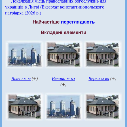
Локалізація місць православних богослужінь для
українців в Литві (Екзархат константинопольского
патріарха (2026 р.)
Найчастіше
переглядають
Вкладені елементи
Вільнюс м
(+)
Велона м-ко
Верки м-ко
(+)
(+)