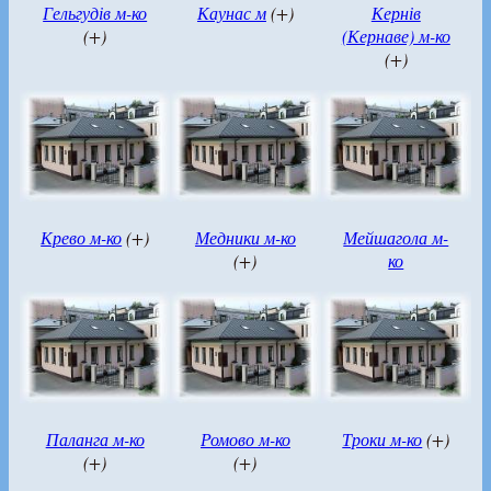
Гельгудів м-ко
Каунас м
(+)
Кернів
(+)
(Кернаве) м-ко
(+)
Крево м-ко
(+)
Медники м-ко
Мейшагола м-
(+)
ко
Паланга м-ко
Ромово м-ко
Троки м-ко
(+)
(+)
(+)