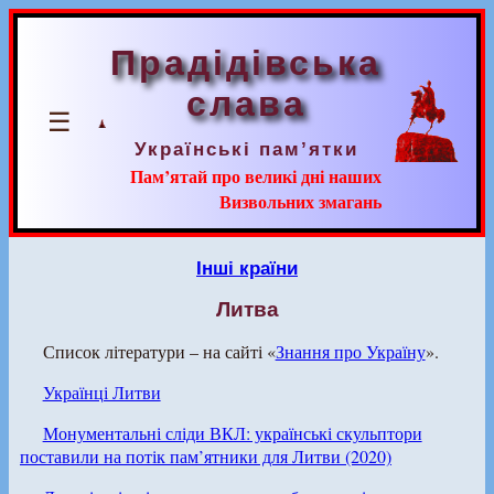
Прадідівська
слава
☰
Українські пам’ятки
Пам’ятай про великі дні наших
Визвольних змагань
Інші країни
Литва
Список літератури – на сайті «
Знання про Україну
».
Українці Литви
Монументальні сліди ВКЛ: українські скульптори
поставили на потік пам’ятники для Литви (2020)