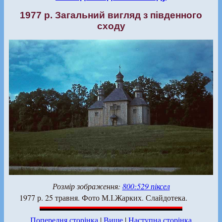
1977 р. Загальний вигляд з південного
сходу
Розмір зображення:
800:529 піксел
1977 р. 25 травня. Фото М.І.Жарких. Слайдотека.
Попередня сторінка
|
Вище
|
Наступна сторінка