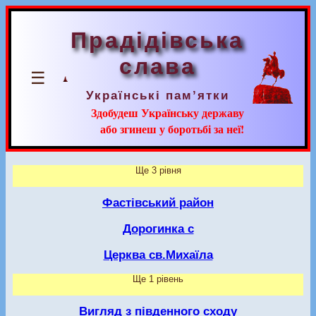
Прадідівська
слава
☰
Українські пам’ятки
Здобудеш Українську державу
або згинеш у боротьбі за неї!
Ще 3 рівня
Фастівський район
Дорогинка с
Церква св.Михаїла
Ще 1 рівень
Вигляд з південного сходу