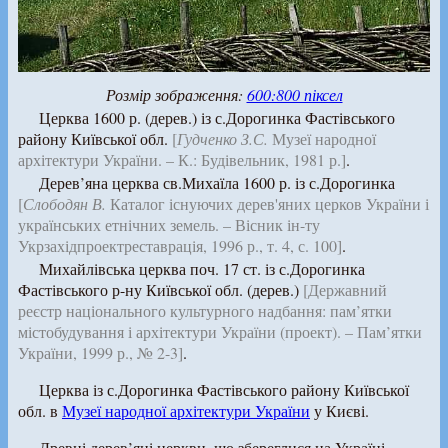
Розмір зображення:
600:800 піксел
Церква 1600 р. (дерев.) із с.Дорогинка Фастівського
району Київської обл.
[
Гудченко З.С.
Музеї народної
архітектури України. – К.: Будівельник, 1981 р.]
.
Дерев’яна церква св.Михаїла 1600 р. із с.Дорогинка
[
Слободян В.
Каталог існуючих дерев'яних церков України і
українських етнічних земель. – Вісник ін-ту
Укрзахідпроектреставрація, 1996 р., т. 4, с. 100]
.
Михайлівська церква поч. 17 ст. із с.Дорогинка
Фастівського р-ну Київської обл. (дерев.)
[Державний
реєстр національного культурного надбання: пам’ятки
містобудування і архітектури України (проект). – Пам’ятки
України, 1999 р., № 2-3]
.
Церква із с.Дорогинка Фастівського району Київської
обл. в
Музеї народної архітектури України
у Києві.
Древні дерев’яні церкви, що збереглися на Україні, –