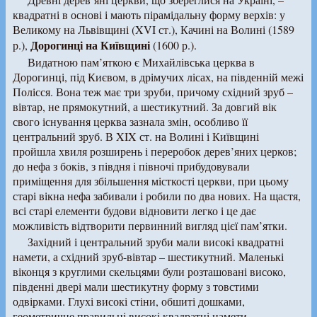
квадратні в основі і мають пірамідальну форму верхів: у
Великому на Львівщині (XVI ст.), Качині на Волині (1589
Дорогинці на Київщині
р.),
(1600 р.).
Видатною пам’яткою є Михайлівська церква в
Дорогинці, під Києвом, в дрімучих лісах, на південній межі
Полісся. Вона теж має три зруби, причому східний зруб –
вівтар, не прямокутний, а шестикутний. За довгий вік
свого існування церква зазнала змін, особливо її
центральний зруб. В XIX ст. на Волині і Київщині
пройшла хвиля розширень і переробок дерев’яних церков;
до нефа з боків, з півдня і півночі прибудовували
приміщення для збільшення місткості церкви, при цьому
старі вікна нефа забивали і робили по два нових. На щастя,
всі старі елементи будови відновити легко і це дає
можливість відтворити первинний вигляд цієї пам’ятки.
Західний і центральний зруби мали високі квадратні
намети, а східний зруб-вівтар – шестикутний. Маленькі
віконця з круглими скельцями були розташовані високо,
південні двері мали шестикутну форму з товстими
одвірками. Глухі високі стіни, обшиті дошками,
геометричне правильні високі квадратні намети