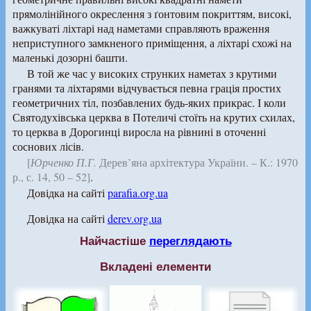
прямолінійного окреслення з ґонтовим покриттям, високі,
важкуваті ліхтарі над наметами справляють враження
неприступного замкненого приміщення, а ліхтарі схожі на
маленькі дозорні башти.
В той же час у високих струнких наметах з крутими
гранями та ліхтарями відчувається певна грація простих
геометричних тіл, позбавлених будь-яких прикрас. І коли
Святодухівська церква в Потеличі стоїть на крутих схилах,
то церква в Дорогинці виросла на рівнині в оточенні
соснових лісів.
[
Юрченко П.Г.
Дерев’яна архітектура України. – К.: 1970
р., с. 14, 50 – 52]
.
Довідка на сайті
parafia.org.ua
Довідка на сайті
derev.org.ua
Найчастіше
переглядають
Вкладені елементи