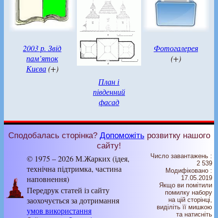
2003 р. Звід
Фотогалерея
пам’яток
(+)
Києва
(+)
План і
південний
фасад
Сподобалась сторінка?
Допоможіть
розвитку нашого
сайту!
Число завантажень :
© 1975 – 2026 М.Жарких (ідея,
2 539
технічна підтримка, частина
Модифіковано :
наповнення)
17.05.2019
Якщо ви помітили
Передрук статей із сайту
помилку набору
заохочується за дотримання
на цiй сторiнцi,
видiлiть її мишкою
умов використання
та натисніть