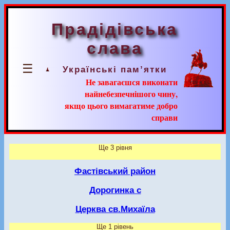
Прадідівська
слава
☰
Українські пам’ятки
Не завагаєшся виконати
найнебезпечнішого чину,
якщо цього вимагатиме добро
справи
Ще 3 рівня
Фастівський район
Дорогинка с
Церква св.Михаїла
Ще 1 рівень