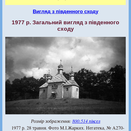
Вигляд з південного сходу
1977 р. Загальний вигляд з південного
сходу
Розмір зображення:
800:514 піксел
1977 р. 28 травня. Фото М.І.Жарких. Негатека, № A270-