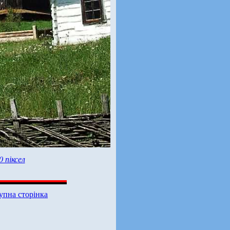
0 піксел
упна сторінка