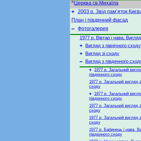
^
Церква св.Михаїла
+
2003 р. Звід пам’яток Києв
План і південний фасад
–
Фотогалерея
1977 р. Вівтар і нава. Вигляд
+
Вигляд з північного сходу
+
Вигляд зі сходу
–
Вигляд з південного сход
+
1977 р. Загальний вигля
південного сходу
1977 р. Загальний вигляд 
сходу
+
1977 р. Загальний вигля
південного сходу
1977 р. Загальний вигляд 
сходу
1977 р. Загальний вигляд 
сходу
1977 р. Бабинець і нава. В
південного сходу