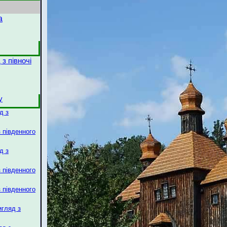
а
 з півночі
у
д з
з південного
д з
з південного
з південного
игляд з