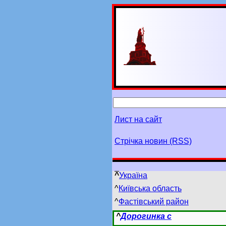
Лист на сайт
Стрічка новин (RSS)
^
Україна
^
Київська область
^
Фастівський район
^
Дорогинка с