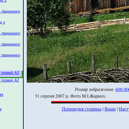
яд з
з південного
д з
з південного
з південного
з південного
 позиції А2
 позиції А2
Розмір зображення:
600:80
ду
31 серпня 2007 р. Фото М.І.Жарких.
Попередня сторінка
|
Вище
|
Наст
у