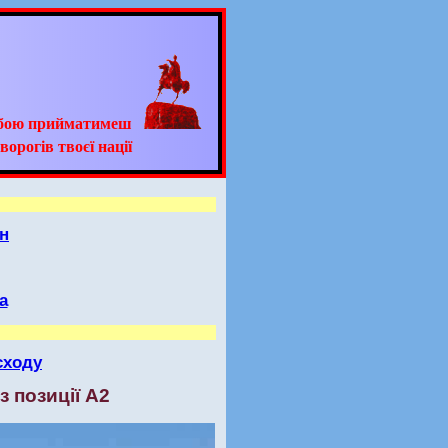
ьбою прийматимеш
ворогів твоєї нації
н
а
сходу
з позиції А2