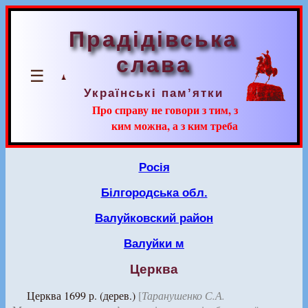
Прадідівська
слава
☰
Українські пам’ятки
Про справу не говори з тим, з
ким можна, а з ким треба
Росія
Білгородська обл.
Валуйковский район
Валуйки м
Церква
Церква 1699 р. (дерев.)
[
Таранушенко С.А.