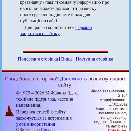
краєзнавчу / пам’яткознавчу інформацію про
нього, ви можете допомогти розвитку
проекту, якщо надішлете її нам для
публікації на сайті.
Для цього скористайтесь
формою
зворотнього зв’язку
.
Попередня сторінка
|
Вище
|
Наступна сторінка
Сподобалась сторінка?
Допоможіть
розвитку нашого
сайту!
Число завантажень :
© 1975 – 2026 М.Жарких (ідея,
2 164
технічна підтримка, частина
Модифіковано :
наповнення)
17.02.2012
Якщо ви помітили
Передрук статей із сайту
помилку набору
заохочується за дотримання
на цiй сторiнцi,
видiлiть її мишкою
умов використання
та натисніть
Сайт живе на
Смереці
Ctrl+Enter
.