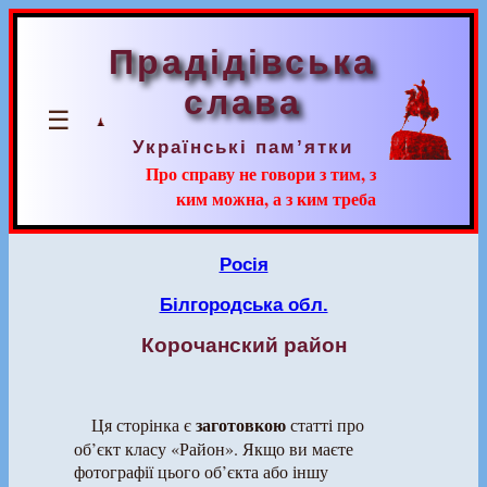
Прадідівська
слава
☰
Українські пам’ятки
Про справу не говори з тим, з
ким можна, а з ким треба
Росія
Білгородська обл.
Корочанский район
заготовкою
Ця сторінка є
статті про
об’єкт класу «Район». Якщо ви маєте
фотографії цього об’єкта або іншу