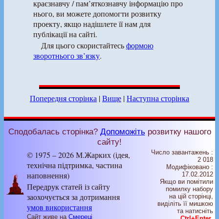
краєзнавчу / пам’яткознавчу інформацію про
нього, ви можете допомогти розвитку
проекту, якщо надішлете її нам для
публікації на сайті.
Для цього скористайтесь
формою
зворотнього зв’язку
.
Попередня сторінка
|
Вище
|
Наступна сторінка
Сподобалась сторінка?
Допоможіть
розвитку нашого
сайту!
Число завантажень :
© 1975 – 2026 М.Жарких (ідея,
2 018
технічна підтримка, частина
Модифіковано :
наповнення)
17.02.2012
Якщо ви помітили
Передрук статей із сайту
помилку набору
заохочується за дотримання
на цiй сторiнцi,
видiлiть її мишкою
умов використання
та натисніть
Сайт живе на
Смереці
Ctrl+Enter
.