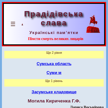
Прадідівська
слава
☰
Українські пам’ятки
Пімсти смерть великих лицарів
Ще 2 рівня
Сумська область
Суми м
Ще 1 рівень
Засумське кладовище
Могила Кириченка Г.Ф.
Лариса Восьмірова