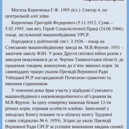
Могила Кириченка Г.Ф. 1995 (іст.). Сектор 4, по
центральній алеї зліва.
Кириченко Григорій Федорович (5.11.1912, Суми –
5.02.1995, там же), Герой Соціалістичної Праці (24.06.1966),
токар, заслужений машинобудівник УРСР.
Народився у робітничій сім’ї. З 1926 – токар на
Сумському машинобудівному заводі ім. М.В.Фрунзе. 1931 –
закінчив школу ФЗН. У роки Другої світової війни разом з
заводом евакуювався до м. Черчик Ташкентської області, де
працював токарем, виконуючи до п’яти змінних норм. За
самовіддану працю указом Президії Верховної Ради
Узбецької РСР нагороджений Почесною грамотою та
іменним годинником.
У повоєнні роки брав участь у відбудові Сумського
машинобудівного наукововиробничого об’єднання ім.
М.В.Фрунзе. За одну семирічку виконав більше 12-ти
річних норм, отримав особисте клеймо. Занесений у
заводську Книгу пошани та в обласну книгу Трудової
слави (свідоцтво № 6, 1959). Згідно до указу Президії
Верховної Ради СРСР за успішне виконання завдань сьомої