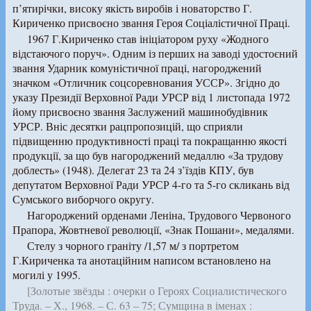
п’ятирічки, високу якість виробів і новаторство Г.
Кириченко присвоєно звання Героя Соціалістичної Праці.
1967 Г.Кириченко став ініціатором руху «Жодного
відстаючого поруч». Одним із перших на заводі удостоєний
звання Ударник комуністичної праці, нагороджений
значком «Отличник соцсоревнования УССР». Згідно до
указу Президії Верховної Ради УРСР від 1 листопада 1972
йому присвоєно звання Заслужений машинобудівник
УРСР. Вніс десятки рацпропозицій, що сприяли
підвищенню продуктивності праці та покращанню якості
продукції, за що був нагороджений медаллю «За трудову
доблесть» (1948). Делегат 23 та 24 з’їздів КПУ, був
депутатом Верховної Ради УРСР 4-го та 5-го скликань від
Сумського виборчого округу.
Нагороджений орденами Леніна, Трудового Червоного
Прапора, Жовтневої революції, «Знак Пошани», медалями.
Стелу з чорного граніту /1,57 м/ з портретом
Г.Кириченка та анотаційним написом встановлено на
могилі у 1995.
[Золотые звёзды : очерки о Героях Социалистического
Труда. – Х., 1968. – С. 63 – 75; Сумщина в іменах :