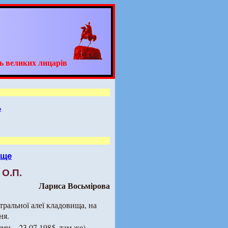
ь великих лицарів
ь
ище
О.П.
Лариса Восьмірова
нтральної алеї кладовища, на
ня.
ми – 23.07.1985, там же) –