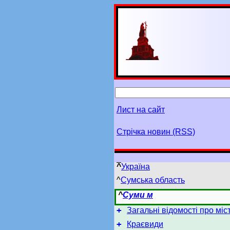
Лист на сайт
Стрічка новин (RSS)
^
Україна
^
Сумська область
^
Суми м
+
Загальні відомості про мі
+
Краєвиди