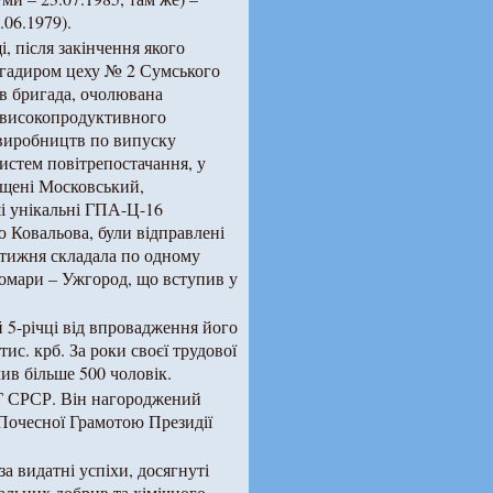
.06.1979).
, після закінчення якого
игадиром цеху № 2 Сумського
ів бригада, очолювана
о високопродуктивного
, виробництв по випуску
истем повітрепостачання, у
ащені Московський,
і унікальні ГПА-Ц-16
ю Ковальова, були відправлені
отижня складала по одному
Помари – Ужгород, що вступив у
 5-річці від впровадження його
ис. крб. За роки своєї трудової
ив більше 500 чоловік.
Г СРСР. Він нагороджений
 Почесної Грамотою Президії
а видатні успіхи, досягнуті
альних добрив та хімічного