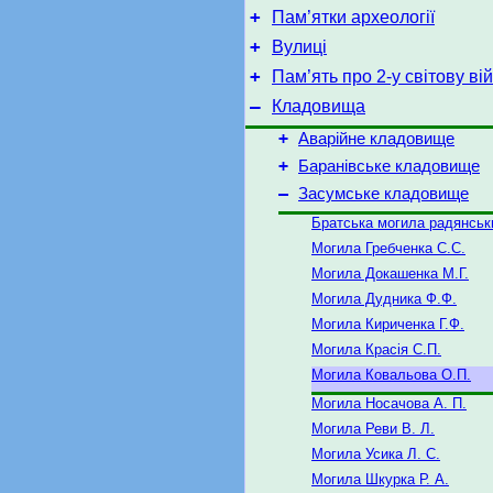
+
Пам’ятки археології
+
Вулиці
+
Пам’ять про 2-у світову ві
–
Кладовища
+
Аварійне кладовище
+
Баранівське кладовище
–
Засумське кладовище
Братська могила радянськи
Могила Гребченка С.С.
Могила Докашенка М.Г.
Могила Дудника Ф.Ф.
Могила Кириченка Г.Ф.
Могила Красія С.П.
Могила Ковальова О.П.
Могила Носачова А. П.
Могила Реви В. Л.
Могила Усика Л. С.
Могила Шкурка Р. А.