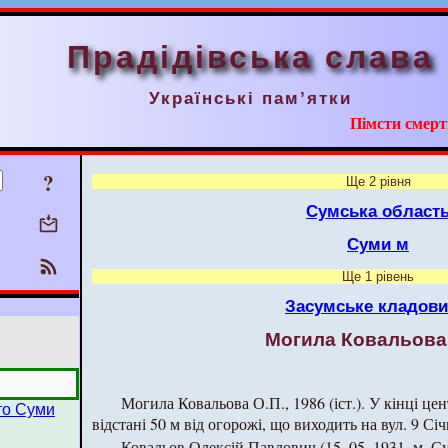
Прадідівська слава
Українські пам’ятки
Пімсти смерт
?
Ще 2 рівня
Сумська област
Суми м
Ще 1 рівень
Засумське кладов
Могила Ковальова 
Могила Ковальова О.П., 1986 (іст.). У кінці це
сто Суми
відстані 50 м від огорожі, що виходить на вул. 9 Січ
Ковальов Олексій Павлович (15. 05. 1931, м. Су