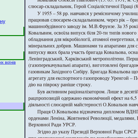
слюсар-складальник, Герой Соціалістичної Праці (8
У 1955 – 58 рр. навчався у ремісничому училищі
працював слюсарем-складальником, через рік – бр
йну
машинобудівного заводу ім. М.В.Фрунзе. За 35 рок
Ковальвим, освоїла випуск біля 20-ти типів новог
обладнання для мікробіології, атомної енергетики
мінеральних добрив. Машинами та апаратами для с
випуску яких брала участь бригада Ковальова, осн
Ленінградський, Харківський метрополітени. Перш
х воїнів
(газоперекачувальні апарати), виготовлені бригадо
газовикам Західного Сибіру. Бригада Ковальова щ
агрегату для експортного газопроводу Уренгой – 
дію на півроку раніше строку.
Був активним раціоналізатором. Лише в десятій
рацпропозицій одержано економічний ефект на 6,5 т
діяльності слюсарній майстерності О.Ковальов навч
Праця О.Ковальова відзначена дипломом ВДН
орденами Леніна, Жовтневої Революції, медалями,
Верховної Ради УРСР.
Згідно до указу Президії Верховної Ради СРСР з
при спорудженні комплексів по виробництву мінер