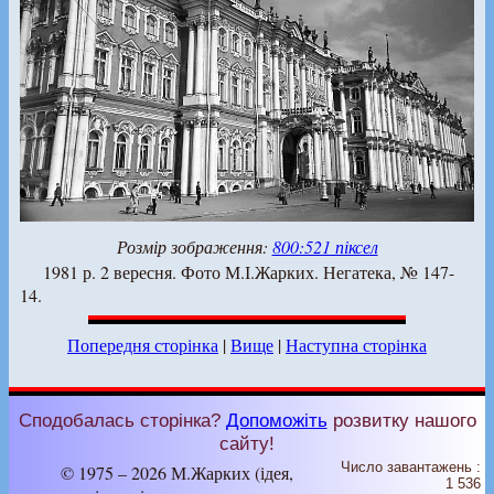
Розмір зображення:
800:521 піксел
1981 р. 2 вересня. Фото М.І.Жарких. Негатека, № 147-
14.
Попередня сторінка
|
Вище
|
Наступна сторінка
Сподобалась сторінка?
Допоможіть
розвитку нашого
сайту!
Число завантажень :
© 1975 – 2026 М.Жарких (ідея,
1 536