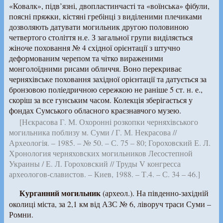
«Ковалк», підв’язні, двопластинчасті та «воїнська» фібули,
поясні пряжки, кістяні гребінці з виділеними плечиками
дозволяють датувати могильник другою половиною
четвертого століття н.е. З загальної групи виділяється
жіноче поховання № 4 східної орієнтації з штучно
деформованим черепом та чітко вираженими
монголоїдними рисами обличчя. Воно перекриває
черняхівське поховання західної орієнтації та датується за
бронзовою поліедричною сережкою не раніше 5 ст. н. е.,
скоріш за все гунським часом. Колекція зберігається у
фондах Сумського обласного краєзнавчого музею.
[Нєкрасова Г. М. Охоронні розкопки черняхівського
могильника поблизу м. Суми / Г. М. Некрасова //
Археологія. – 1985. – № 50. – С. 75 – 80; Гороховский Е. Л.
Хронология черняховских могильников Лесостепной
Украины / Е. Л. Гороховский // Труды V конгресса
археологов-славистов. – Киев, 1988. – Т.4. – С. 34 – 46.]
Курганний могильник
(археол.). На південно-західній
околиці міста, за 2,1 км від АЗС № 6, ліворуч траси Суми –
Ромни.