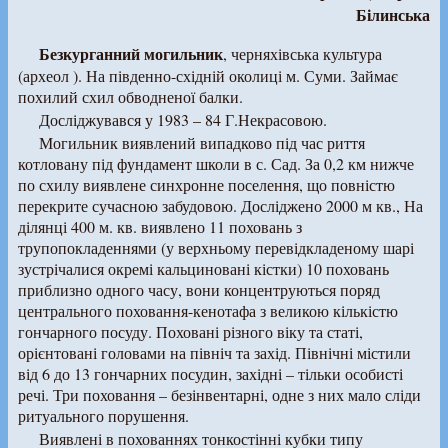
Білинська
Безкурганний могильник
, черняхівська культура
(археол ). На південно-східній околиці м. Суми. Займає
похилий схил обводненої балки.
Досліджувався у 1983 – 84 Г.Некрасовою.
Могильник виявлений випадково під час риття
котловану під фундамент школи в с. Сад. За 0,2 км нижче
по схилу виявлене синхронне поселення, що повністю
перекрите сучасною забудовою. Досліджено 2000 м кв., На
ділянці 400 м. кв. виявлено 11 поховань з
трупопокладеннями (у верхньому перевідкладеному шарі
зустрічалися окремі кальциновані кістки) 10 поховань
приблизно одного часу, вони концентруються поряд
центрального поховання-кенотафа з великою кількістю
гончарного посуду. Поховані різного віку та статі,
орієнтовані головами на північ та захід. Північні містили
від 6 до 13 гончарних посудин, західні – тільки особисті
речі. Три поховання – безінвентарні, одне з них мало сліди
ритуального порушення.
Виявлені в похованнях тонкостінні кубки типу