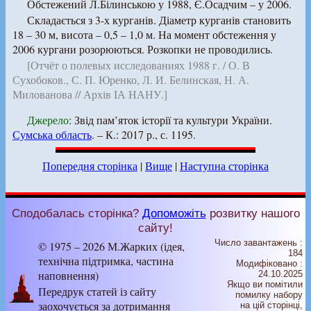
Обстежений Л.Білинською у 1988, Є.Осадчим – у 2006.
Складається з 3-х курганів. Діаметр курганів становить
18 – 30 м, висота – 0,5 – 1,0 м. На момент обстеження у
2006 кургани розорюються. Розкопки не проводились.
[Отчёт о полевых исследованиях 1988 г. / О. В
Сухобоков., С. П. Юренко, Л. И. Белинская, Н. А.
Милованова // Архів ІА НАНУ.]
Джерело
: Звід пам’яток історії та культури України.
Сумська область
. – К.: 2017 р., с. 1195.
Попередня сторінка
|
Вище
|
Наступна сторінка
Сподобалась сторінка?
Допоможіть
розвитку нашого
сайту!
Число завантажень :
© 1975 – 2026 М.Жарких (ідея,
184
технічна підтримка, частина
Модифіковано :
наповнення)
24.10.2025
Якщо ви помітили
Передрук статей із сайту
помилку набору
заохочується за дотримання
на цiй сторiнцi,