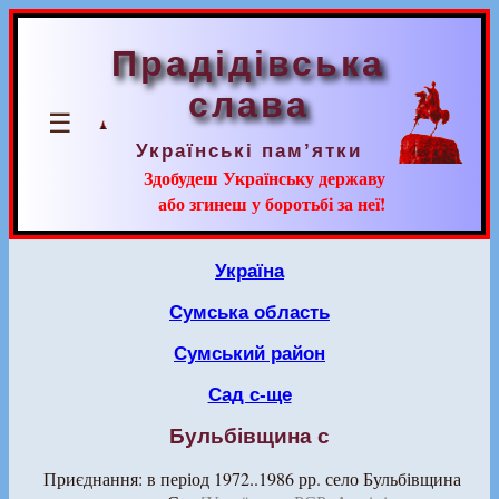
Прадідівська
слава
☰
Українські пам’ятки
Здобудеш Українську державу
або згинеш у боротьбі за неї!
Україна
Сумська область
Сумський район
Сад с-ще
Бульбівщина с
Приєднання: в період 1972..1986 рр. село Бульбівщина