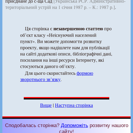
приєднане до с-ща Сад
[Українська РСР. Адміністративно-
територіальний устрій на 1 січня 1987 р. – К.: 1987 р.]
.
незавершеною статтею
Ця сторінка є
про
об’єкт класу «Неіснуючий населений
пункт». Ви можете допомогти розвитку
проекту, якщо надішлете нам для публікації
на сайті додаткові описи, бібліографічні дані,
посилання на інші ресурси Інтернету, які
стосуються даного об’єкту.
Для цього скористайтесь
формою
зворотнього зв’язку
.
Вище
|
Наступна сторінка
Сподобалась сторінка?
Допоможіть
розвитку нашого
сайту!