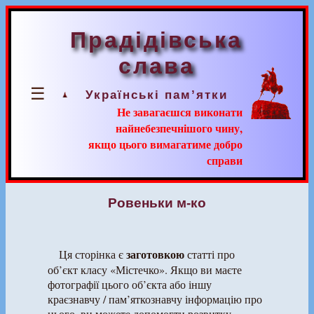
Прадідівська
слава
☰
Українські пам’ятки
Не завагаєшся виконати
найнебезпечнішого чину,
якщо цього вимагатиме добро
справи
Ровеньки м-ко
заготовкою
Ця сторінка є
статті про
об’єкт класу «Містечко». Якщо ви маєте
фотографії цього об’єкта або іншу
краєзнавчу / пам’яткознавчу інформацію про
нього, ви можете допомогти розвитку