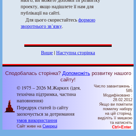
проекту, якщо надішлете її нам для
публікації на сайті.
Для цього скористайтесь
формою
зворотнього зв’язку
.
Вище
|
Наступна сторінка
Сподобалась сторінка?
Допоможіть
розвитку нашого
сайту!
Число завантажень :
© 1975 – 2026 М.Жарких (ідея,
585
технічна підтримка, частина
Модифіковано :
наповнення)
28.02.2012
Якщо ви помітили
Передрук статей із сайту
помилку набору
заохочується за дотримання
на цiй сторiнцi,
видiлiть її мишкою
умов використання
та натисніть
Сайт живе на
Смереці
Ctrl+Enter
.