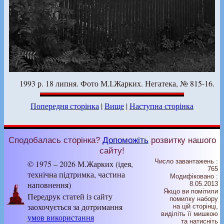
1993 р. 18 липня. Фото М.І.Жарких. Негатека, № 815-16.
Попередня сторінка
|
Вище
|
Наступна сторінка
Сподобалась сторінка?
Допоможіть
розвитку нашого
сайту!
Число завантажень :
© 1975 – 2026 М.Жарких (ідея,
765
технічна підтримка, частина
Модифіковано :
наповнення)
8.05.2013
Якщо ви помітили
Передрук статей із сайту
помилку набору
заохочується за дотримання
на цiй сторiнцi,
видiлiть її мишкою
умов використання
та натисніть