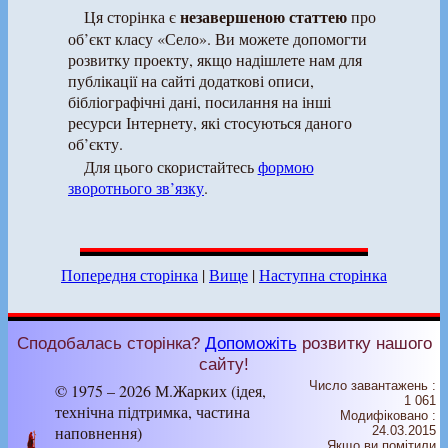
незавершеною статтею
Ця сторінка є
про
об’єкт класу «Село». Ви можете допомогти
розвитку проекту, якщо надішлете нам для
публікації на сайті додаткові описи,
бібліографічні дані, посилання на інші
ресурси Інтернету, які стосуються даного
об’єкту.
Для цього скористайтесь
формою
зворотнього зв’язку
.
Попередня сторінка
|
Вище
|
Наступна сторінка
Сподобалась сторінка?
Допоможіть
розвитку нашого
сайту!
Число завантажень :
© 1975 – 2026 М.Жарких (ідея,
1 061
технічна підтримка, частина
Модифіковано :
наповнення)
24.03.2015
Якщо ви помітили