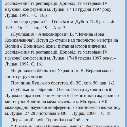
дослідження та реставрації. Доповіді та матеріали IV
наукової конференції м. Луцьк, 17 18 грудня 1997 року. –
Луцьк, 1997. – С. 16.)
Інвентар церкви Св. Георгія в м. Дубно 1748 рік. – Ф.
199. – Оп. 1. – спр. 19. – Арк. 3.
(Публікація – Александрович В. “Легенда Йова
Кондзелевича”. Вступ до студій над творчістю майстра на
Волині // Волинська ікона: питання історії вивчення,
дослідження та реставрації. Доповіді та матеріали IV
наукової конференції м. Луцьк, 17-18 грудня 1997 року. –
Луцьк, 1997. С. 16.)
Національна бібліотека України ім. В. Вернадського.
Інститут рукописів
Пом’яник Луцького братства. Ф. ЗО, спр. 50, арк. 1-2.
(Публікація – Бірюліна Олена. Реєстр духовних осіб
Луцького братського помяника // Пам’ятники сакрального
мистецтва Волині на межі тисячоліть. Матеріали VII
міжнародної наукової конференції з волинського іконопису,
м. Луцьк, 27-28 листопада 2000. – Луцьк, 2000. – С. 8).
Державний архів Тернопільської області
“Духовний собор Почаївської лаври”. Реєстр особового