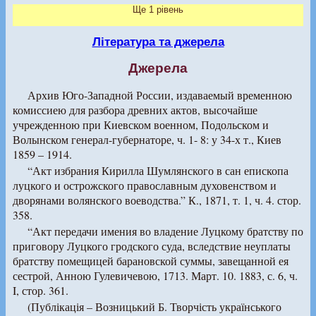
Ще 1 рівень
Література та джерела
Джерела
Архив Юго-Западной России, издаваемый временною
комиссиею для разбора древних актов, высочайше
учрежденною при Киевском военном, Подольском и
Волынском генерал-губернаторе, ч. 1- 8: у 34-х т., Киев
1859 – 1914.
“Акт избрания Кирилла Шумлянского в сан епископа
луцкого и острожского православным духовенством и
дворянами волянского воеводства.” К., 1871, т. 1, ч. 4. стор.
358.
“Акт передачи имения во владение Луцкому братству по
приговору Луцкого гродского суда, вследствие неуплаты
братству помещицей барановской суммы, завещанной ея
сестрой, Анною Гулевичевою, 1713. Март. 10. 1883, с. 6, ч.
I, стор. 361.
(Публікація – Возницький Б. Творчість українського