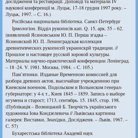
дослідження та реставрації. Доповіді та матеріали IV
наукової конференції м. Луцьк, 17-18 грудня 1997 року. –
Луцьк, 1997. – С. 16.)
Російська національна бібліотека. Санкт-Петербург
Ірмологіон. Відділ рукописів.кап. Q. 15, арк. 55 – 62.
(виявлений Ясиновським Ю. П. Перша згадка –
Ясиновский Ю. П. Ленинградская коллекция
древнепевческих рукописей украинскрй традиции. //
Прошлое и настоящее русской хоровой культуры.
Материалы научно-практической конференции Ленінград.
– 18 -24. V. 1981. Москва, 1984. – С. 105.)
Пам’ятники. Изданые Временною комиссией для
разбора древних актов, высочайше учрежденною при
Киевском военном, Подольском и Волынском генерал-
губернаторе: у 4-х т., Киев 1845 – 1859. Запись о выборе
игумена и старост; 1713, сентябрь. 15. 1845, стор. 198.
(Публікація – Возницький Б. Творчість українського
художника Іова Кондзелевича // Львівська картинна
галерея: Виставки, Знахідки, Дослідженя. – Львів, 1967. –
С. 57)
Бухарестська бібліотека Академії наук