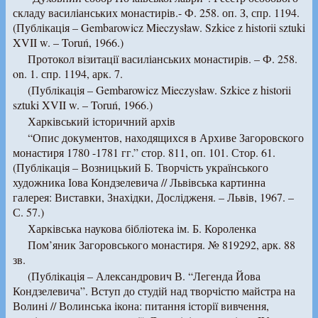
складу василіанських монастирів.- Ф. 258. оп. З, спр. 1194.
(Публікація – Gembarowicz Mieczysław. Szkice z historii sztuki
XVII w. – Toruń, 1966.)
Протокол візитації василіанських монастирів. – Ф. 258.
on. 1. спр. 1194, арк. 7.
(Публікація – Gembarowicz Mieczysław. Szkice z historii
sztuki XVII w. – Toruń, 1966.)
Харківський історичний архів
“Опис документов, находящихся в Архиве Загоровского
монастиря 1780 -1781 гг.” стор. 811, оп. 101. Стор. 61.
(Публікація – Возницький Б. Творчість українського
художника Іова Кондзелевича // Львівська картинна
галерея: Виставки, Знахідки, Дослідженя. – Львів, 1967. –
С. 57.)
Харківська наукова бібліотека ім. Б. Короленка
Пом’яник Загоровського монастиря. № 819292, арк. 88
зв.
(Публікація – Александрович В. “Легенда Йова
Кондзелевича”. Вступ до студій над творчістю майстра на
Волині // Волинська ікона: питання історії вивчення,