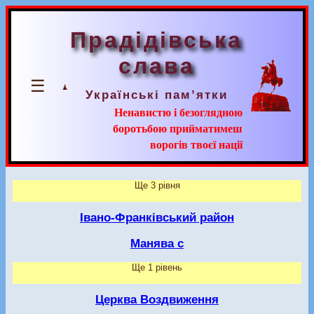
Прадідівська
слава
☰
Українські пам’ятки
Ненавистю і безоглядною
боротьбою прийматимеш
ворогів твоєї нації
Ще 3 рівня
Івано-Франківський район
Манява с
Ще 1 рівень
Церква Воздвиження