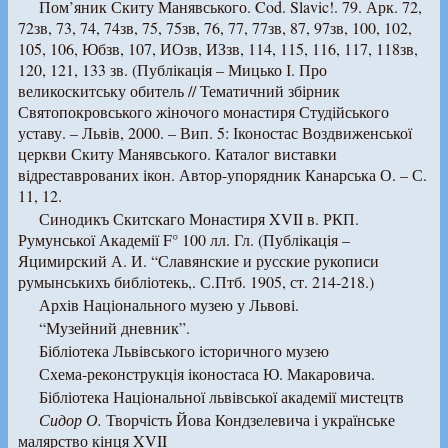
Пом’яник Скиту Манявського. Cod. Slavic!. 79. Арк. 72,
72зв, 73, 74, 74зв, 75, 75зв, 76, 77, 77зв, 87, 97зв, 100, 102,
105, 106, Юбзв, 107, ИОзв, ИЗзв, 114, 115, 116, 117, 118зв,
120, 121, 133 зв. (Публікація – Мицько І. Про
великоскитську обитель // Тематичний збірник
Святопокровського жіночого монастиря Студійського
уставу. – Львів, 2000. – Вип. 5: Іконостас Воздвиженської
церкви Скиту Манявського. Каталог виставки
відреставрованих ікон. Автор-упорядник Канарська О. – С.
11, 12.
Синодикъ Скитскаго Монастиря XVII в. РКП.
Румунської Академії F° 100 лл. Гл. (Публікація –
Яцимирский А. И. “Славянские и русские рукописи
румынськихъ библіотекь,. С.Птб. 1905, ст. 214-218.)
Архів Національного музею у Львові.
“Музейний дневник”.
Бібліотека Львівського історичного музею
Схема-реконструкція іконостаса Ю. Макаровича.
Бібліотека Національної львівської академії мистецтв
Сидор О.
Творчість Йова Кондзелевича і українське
малярство кінця XVII