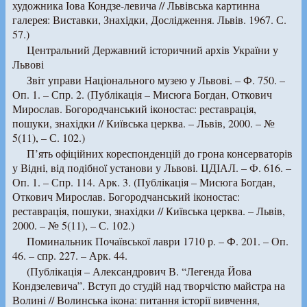
художника Іова Кондзе-левича // Львівська картинна
галерея: Виставки, Знахідки, Дослідження. Львів. 1967. С.
57.)
Центральний Державний історичний архів України у
Львові
Звіт управи Національного музею у Львові. – Ф. 750. –
Оп. 1. – Спр. 2. (Публікація – Мисюга Богдан, Откович
Мирослав. Богородчанський іконостас: реставрація,
пошуки, знахідки // Київська церква. – Львів, 2000. – №
5(11), – С. 102.)
П’ять офіційних кореспонденцій до грона консерваторів
у Відні, від подібної установи у Львові. ЦДІАЛ. – Ф. 616. –
Оп. 1. – Спр. 114. Арк. 3. (Публікація – Мисюга Богдан,
Откович Мирослав. Богородчанський іконостас:
реставрація, пошуки, знахідки // Київська церква. – Львів,
2000. – № 5(11), – С. 102.)
Поминальник Почаївської лаври 1710 р. – Ф. 201. – Оп.
46. – спр. 227. – Арк. 44.
(Публікація – Александрович В. “Легенда Йова
Кондзелевича”. Вступ до студій над творчістю майстра на
Волині // Волинська ікона: питання історії вивчення,