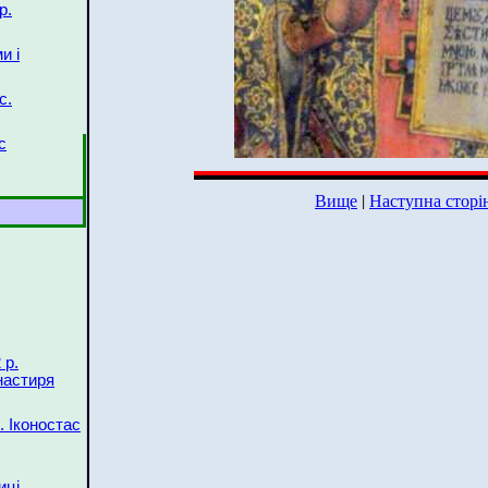
р.
и і
с.
с
Вище
|
Наступна сторі
 р.
настиря
. Іконостас
иці