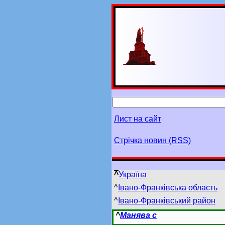
Лист на сайт
Стрічка новин (RSS)
^
Україна
^
Івано-Франківська область
^
Івано-Франківський район
^
Манява с