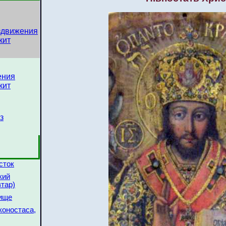
оздвижения
кит
ения
кит
з
сток
кий
тар)
дище
коностаса,