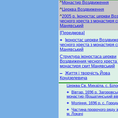
^
Монастир Воздвиження
^
Церква Воздвиження
^
2005 р. Іконостас церкви В
чесного хреста з монастиря с
Манявський
[Передмова]
+
Іконостас церкви Воздвиж
чесного хреста з монастиря с
Манявський
Структура іконостаса церкви
Воздвижения чесного хреста 
монастиря скит Манявський
–
Життя і творчість Йова
Кондзелевича
Церква Св. Михаїла. с. Біло
+
Вівтар. 1696 р. Загоровсь
монастир (Вощатинський вів
+
Моління. 1696 p. с. Горо
+
Частина пророчого ряду і
м. Локачі