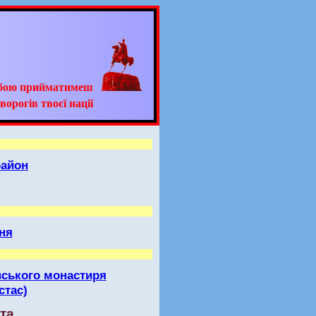
ьбою прийматимеш
ворогів твоєї нації
район
ня
овського монастиря
стас)
та