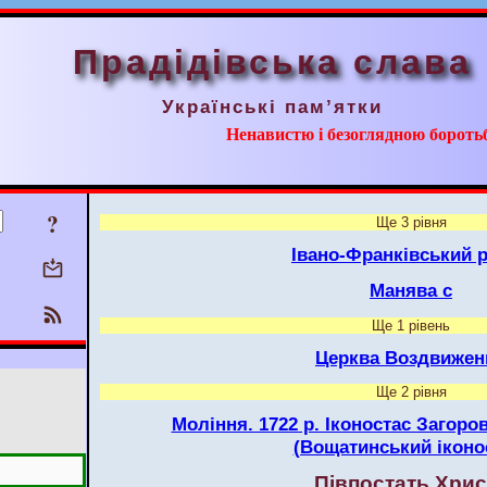
Прадідівська слава
Українські пам’ятки
Ненавистю і безоглядною борот
?
Ще 3 рівня
Івано-Франківський 
Манява с
Ще 1 рівень
Церква Воздвижен
Ще 2 рівня
Моління. 1722 р. Іконостас Загор
(Вощатинський іконо
Півпостать Хрис