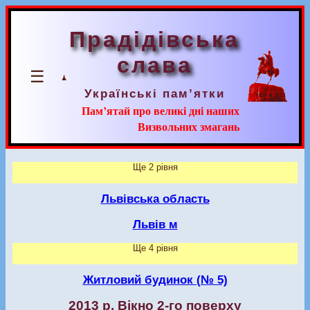
Прадідівська
слава
☰
Українські пам’ятки
Пам’ятай про великі дні наших
Визвольних змагань
Ще 2 рівня
Львівська область
Львів м
Ще 4 рівня
Житловий будинок (№ 5)
2013 р. Вікно 2-го поверху