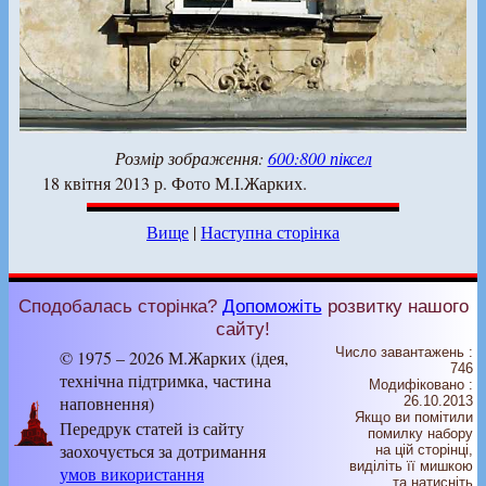
Розмір зображення:
600:800 піксел
18 квітня 2013 р. Фото М.І.Жарких.
Вище
|
Наступна сторінка
Сподобалась сторінка?
Допоможіть
розвитку нашого
сайту!
Число завантажень :
© 1975 – 2026 М.Жарких (ідея,
746
технічна підтримка, частина
Модифіковано :
наповнення)
26.10.2013
Якщо ви помітили
Передрук статей із сайту
помилку набору
заохочується за дотримання
на цiй сторiнцi,
видiлiть її мишкою
умов використання
та натисніть