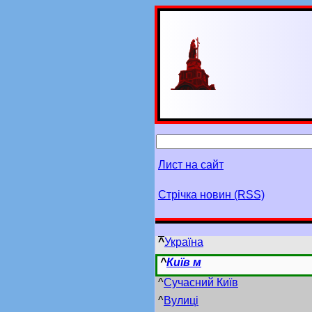
Лист на сайт
Стрічка новин (RSS)
^
Україна
^
Київ м
^
Сучасний Київ
^
Вулиці