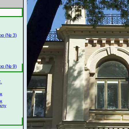
єю (№ 3)
єю (№ 9)
.
ок
ок
ілу