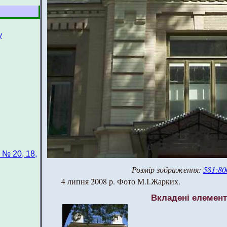
у
 № 20, 18,
Розмір зображення:
581:80
4 липня 2008 р. Фото М.І.Жарких.
Вкладені елемен