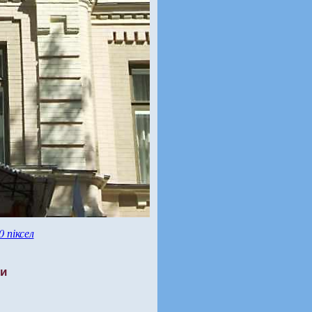
0 піксел
ти