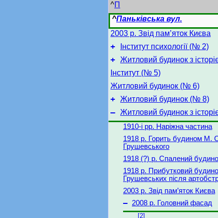
^
П
^
Паньківська вул.
2003 р. Звід пам’яток Києва
+
Інститут психології (№ 2)
+
Житловий будинок з історі
Інститут (№ 5)
Житловий будинок (№ 6)
+
Житловий будинок (№ 8)
–
Житловий будинок з історі
1910-і рр. Наріжна частина
1918 р. Горить будином М. С
Грушевського
1918 (?) р. Спалений будин
1918 р. Прибутковий будин
Грушевських після артобстр
2003 р. Звід пам’яток Києва
–
2008 р. Головний фасад
[2]