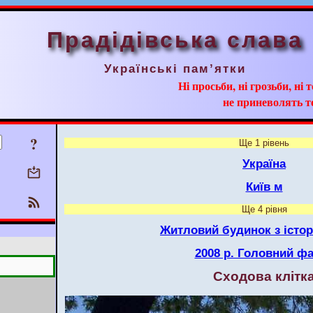
Прадідівська слава
Українські пам’ятки
Ні просьби, ні грозьби, ні 
не приневолять т
?
Ще 1 рівень
Україна
Київ м
Ще 4 рівня
Житловий будинок з істор
2008 р. Головний ф
Сходова клітк