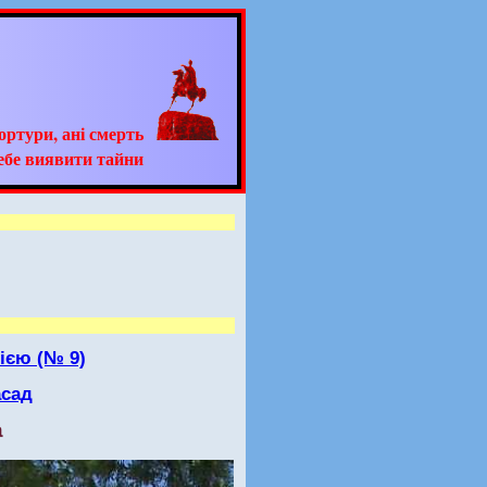
тортури, ані смерть
ебе виявити тайни
ією (№ 9)
асад
а