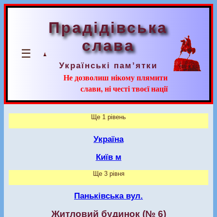
Прадідівська
слава
☰
Українські пам’ятки
Не дозволиш нікому плямити
слави, ні честі твоєї нації
Ще 1 рівень
Україна
Київ м
Ще 3 рівня
Паньківська вул.
Житловий будинок (№ 6)