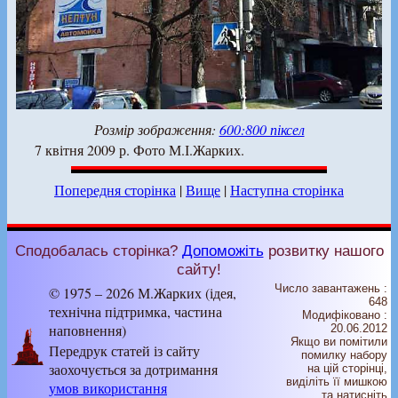
Розмір зображення:
600:800 піксел
7 квітня 2009 р. Фото М.І.Жарких.
Попередня сторінка
|
Вище
|
Наступна сторінка
Сподобалась сторінка?
Допоможіть
розвитку нашого
сайту!
Число завантажень :
© 1975 – 2026 М.Жарких (ідея,
648
технічна підтримка, частина
Модифіковано :
наповнення)
20.06.2012
Якщо ви помітили
Передрук статей із сайту
помилку набору
заохочується за дотримання
на цiй сторiнцi,
видiлiть її мишкою
умов використання
та натисніть