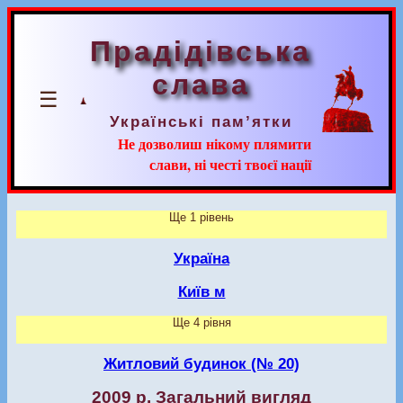
Прадідівська
слава
☰
Українські пам’ятки
Не дозволиш нікому плямити
слави, ні честі твоєї нації
Ще 1 рівень
Україна
Київ м
Ще 4 рівня
Житловий будинок (№ 20)
2009 р. Загальний вигляд