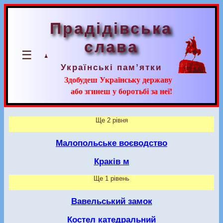
Прадідівська
слава
☰
Українські пам’ятки
Здобудеш Українську державу
або згинеш у боротьбі за неї!
Ще 2 рівня
Малопольське воєводство
Краків м
Ще 1 рівень
Вавельський замок
Костел катедральний