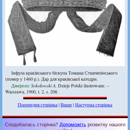
Інфула краківського біскупа Томаша Стшемпінського
(помер у 1460 р.). Дар для краківської катедри.
Джерело
:
Sokołowski A.
Dzieje Polski ilustrowane. –
Warszawa, 1900, t. 2, s. 208.
Попередня сторінка
|
Вище
|
Наступна сторінка
Сподобалась сторінка?
Допоможіть
розвитку нашого