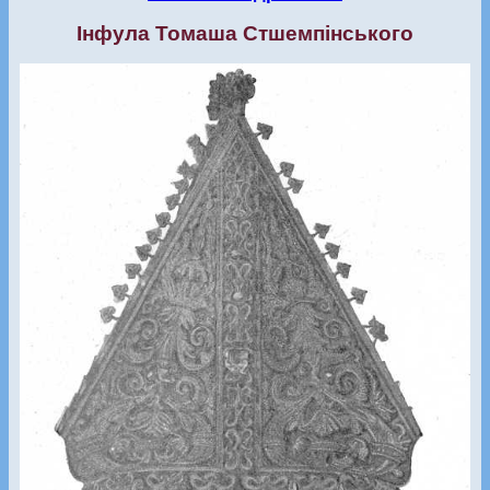
Інфула Томаша Стшемпінського