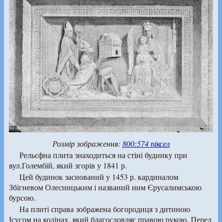
Розмір зображення:
800:574 піксел
Рельєфна плита знаходиться на стіні будинку при
вул.Голембій, який згорів у 1841 р.
Цей будинок заснований у 1453 р. кардиналом
Збігневом Олесницьким і названий ним Єрусалимською
бурсою.
На плиті справа зображена богородиця з дитиною
Ісусом на колінах, який благословляє правою рукою. Перед