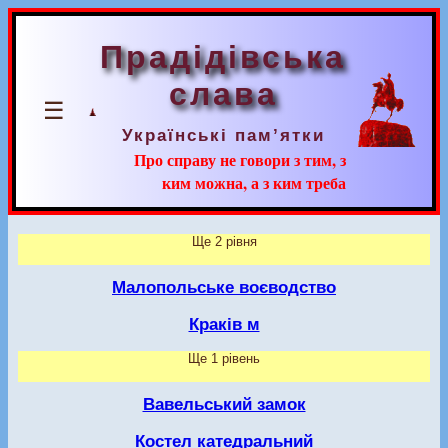
Прадідівська
слава
☰
Українські пам’ятки
Про справу не говори з тим, з
ким можна, а з ким треба
Ще 2 рівня
Малопольське воєводство
Краків м
Ще 1 рівень
Вавельський замок
Костел катедральний