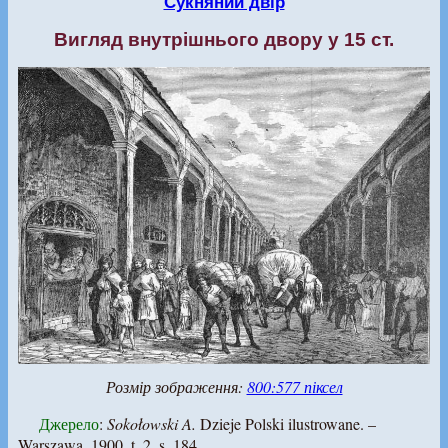
Сукняний двір
Вигляд внутрішнього двору у 15 ст.
Розмір зображення:
800:577 піксел
Джерело
:
Sokołowski A.
Dzieje Polski ilustrowane. –
Warszawa, 1900, t. 2, s. 184.