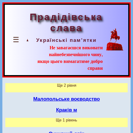
Прадідівська
слава
☰
Українські пам’ятки
Не завагаєшся виконати
найнебезпечнішого чину,
якщо цього вимагатиме добро
справи
Ще 2 рівня
Малопольське воєводство
Краків м
Ще 1 рівень