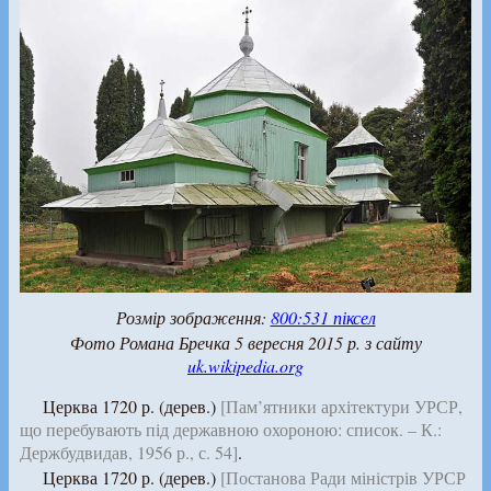
Розмір зображення:
800:531 піксел
Фото Романа Бречка 5 вересня 2015 р. з сайту
uk.wikipedia.org
Церква 1720 р. (дерев.)
[Пам’ятники архітектури УРСР,
що перебувають під державною охороною: список. – К.:
Держбудвидав, 1956 р., с. 54]
.
Церква 1720 р. (дерев.)
[Постанова Ради міністрів УРСР