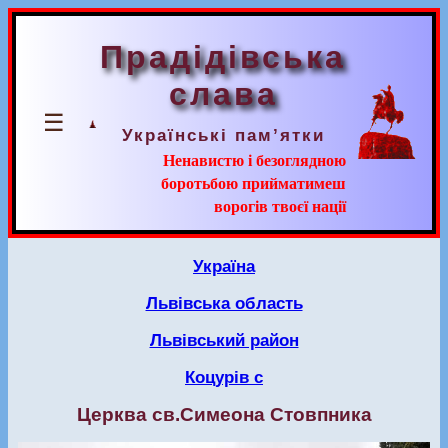
Прадідівська
слава
☰
Українські пам’ятки
Ненавистю і безоглядною
боротьбою прийматимеш
ворогів твоєї нації
Україна
Львівська область
Львівський район
Коцурів с
Церква св.Симеона Стовпника