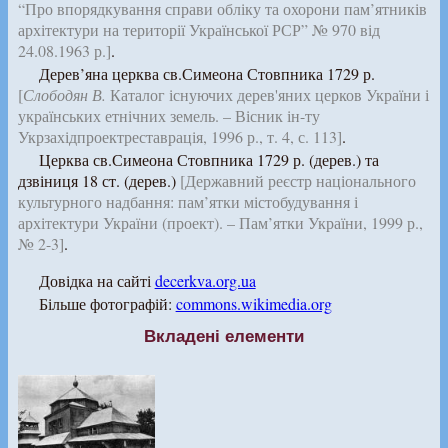
“Про впорядкування справи обліку та охорони пам’ятників
архітектури на території Української РСР” № 970 від
24.08.1963 р.]
.
Дерев’яна церква св.Симеона Стовпника 1729 р.
[
Слободян В.
Каталог існуючих дерев'яних церков України і
українських етнічних земель. – Вісник ін-ту
Укрзахідпроектреставрація, 1996 р., т. 4, с. 113]
.
Церква св.Симеона Стовпника 1729 р. (дерев.) та
дзвіниця 18 ст. (дерев.)
[Державний реєстр національного
культурного надбання: пам’ятки містобудування і
архітектури України (проект). – Пам’ятки України, 1999 р.,
№ 2-3]
.
Довідка на сайті
decerkva.org.ua
Більше фотографій:
commons.wikimedia.org
Вкладені елементи