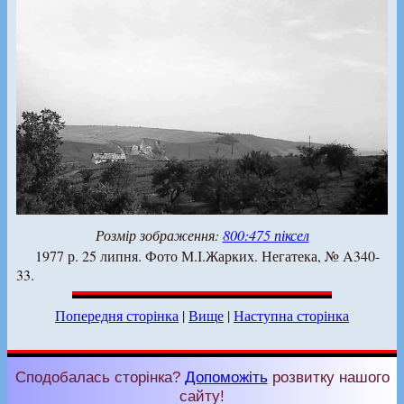
Розмір зображення:
800:475 піксел
1977 р. 25 липня. Фото М.І.Жарких. Негатека, № A340-
33.
Попередня сторінка
|
Вище
|
Наступна сторінка
Сподобалась сторінка?
Допоможіть
розвитку нашого
сайту!