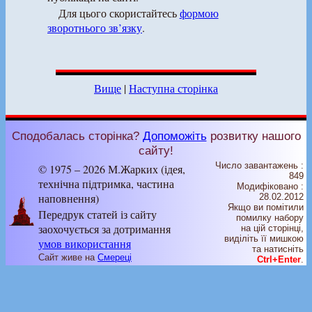
Для цього скористайтесь
формою
зворотнього зв’язку
.
Вище
|
Наступна сторінка
Сподобалась сторінка?
Допоможіть
розвитку нашого
сайту!
Число завантажень :
© 1975 – 2026 М.Жарких (ідея,
849
технічна підтримка, частина
Модифіковано :
наповнення)
28.02.2012
Якщо ви помітили
Передрук статей із сайту
помилку набору
заохочується за дотримання
на цiй сторiнцi,
видiлiть її мишкою
умов використання
та натисніть
Сайт живе на
Смереці
Ctrl+Enter
.