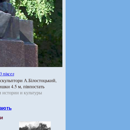
0 піксел
 скульптори А.Білостоцький,
ишки 4.5 м, півпостать
 истории и культуры
ають
ти