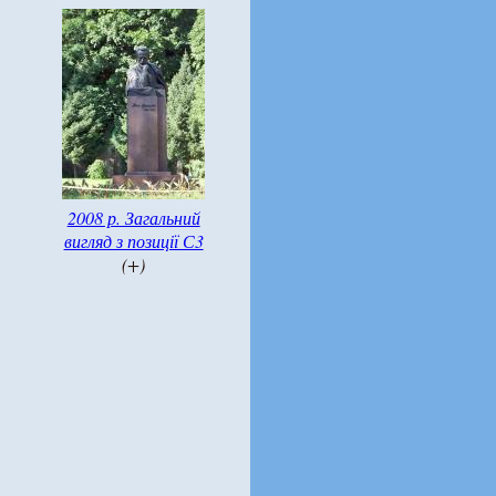
2008 р. Загальний
вигляд з позиції С3
(+)