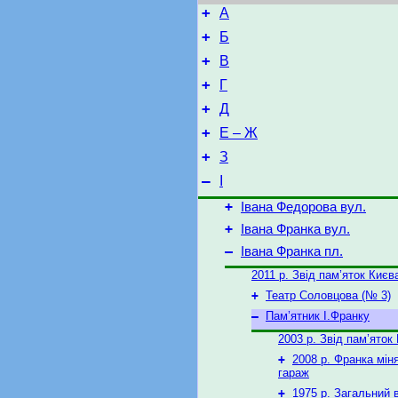
+
А
+
Б
+
В
+
Г
+
Д
+
Е – Ж
+
З
–
І
+
Івана Федорова вул.
+
Івана Франка вул.
–
Івана Франка пл.
2011 р. Звід пам’яток Києв
+
Театр Соловцова (№ 3)
–
Пам’ятник І.Франку
2003 р. Звід пам’яток
+
2008 р. Франка мін
гараж
+
1975 р. Загальний 