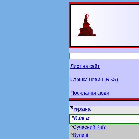
Лист на сайт
Стрічка новин (RSS)
Посилання сюди
^
Україна
^
Київ м
^
Сучасний Київ
^
Вулиці