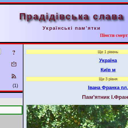
Прадідівська слава
Українські пам’ятки
Пімсти смерт
?
Ще 1 рівень
Україна
Київ м
Ще 3 рівня
(1)
Івана Франка пл
Пам’ятник І.Фра