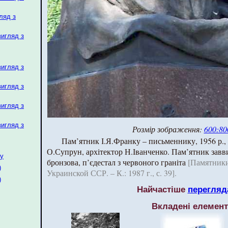
ляд з
вигляд з
вигляд з
вигляд з
вигляд з
вигляд з
Розмір зображення:
600:80
Пам’ятник І.Я.Франку – письменнику, 1956 р.,
О.Супрун, архітектор Н.Іванченко. Пам’ятник завв
ку
бронзова, п’єдестал з червоного граніта
[Памятники
)
Украинской ССР. – К.: 1987 г., с. 39].
)
Найчастіше
перегляд
Вкладені елемен