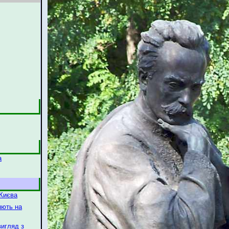
а
 Києва
яють на
вигляд з