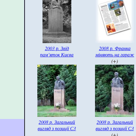
2003 р. Звід
2008 р. Франка
пам’яток Києва
міняють на гараж
(+)
2008 р. Загальний
2008 р. Загальний
вигляд з позиції С3
вигляд з позиції С3
(+)