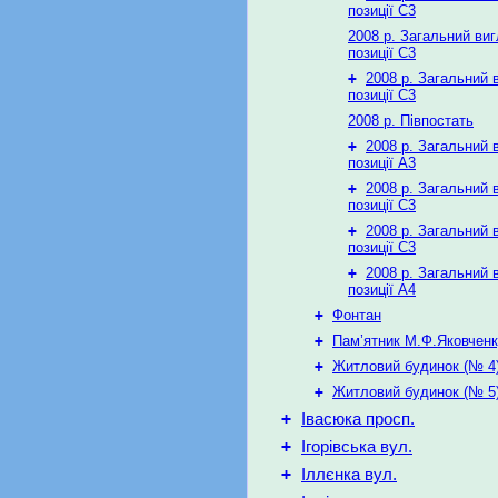
позиції С3
2008 р. Загальний виг
позиції С3
+
2008 р. Загальний 
позиції С3
2008 р. Півпостать
+
2008 р. Загальний 
позиції А3
+
2008 р. Загальний 
позиції С3
+
2008 р. Загальний 
позиції С3
+
2008 р. Загальний 
позиції А4
+
Фонтан
+
Пам’ятник М.Ф.Яковчен
+
Житловий будинок (№ 4
+
Житловий будинок (№ 5
+
Івасюка просп.
+
Ігорівська вул.
+
Іллєнка вул.