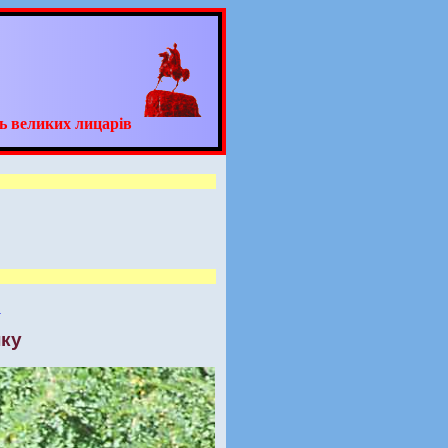
ь великих лицарів
.
нку