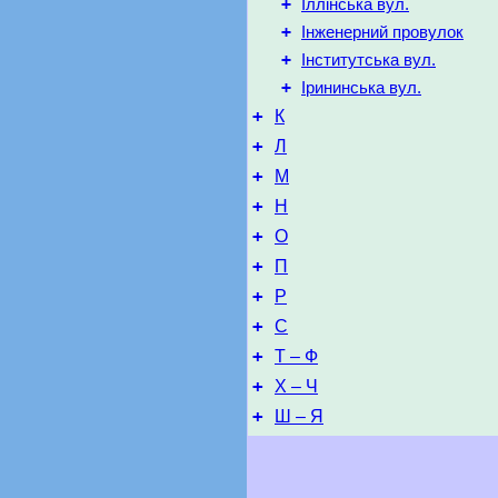
+
Іллінська вул.
+
Інженерний провулок
+
Інститутська вул.
+
Ірининська вул.
+
К
+
Л
+
М
+
Н
+
О
+
П
+
Р
+
С
+
Т – Ф
+
Х – Ч
+
Ш – Я