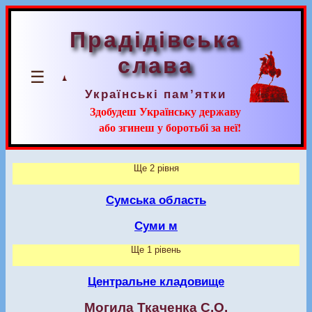
Прадідівська
слава
☰
Українські пам’ятки
Здобудеш Українську державу
або згинеш у боротьбі за неї!
Ще 2 рівня
Сумська область
Суми м
Ще 1 рівень
Центральне кладовище
Могила Ткаченка С.О.