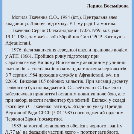
Лариса Восьмірова
Могила Ткаченка С.О., 1984 (іст.). Центральна алея
кладовища. Ліворуч від входу. У 1-му ряді 1-а могила.
Ткаченко Сергій Олександрович (7.06.1959, м. Суми –
19.11.1984, там же) – воїн Збройних Сил СРСР. Загинув в
Афганістані.
1976 після закінчення середньої школи працював водієм
у АТП 18661. Пройшов річну підготовку при
Саратовському Вищому Військовому авіаційному училищі
льотчиків за спеціальністю командна тактична вертольотів.
З 7 серпня 1984 проходив службу в Афганістані, в/ч. пп.
22630. Виконав 105 бойових вильотів. При висадці десанту
гелікоптер був пошкоджений. Ст. лейтенант С.Ткаченко
забезпечував прикриття і останнім покинув поле бою, але
при наборі висоти гелікоптер був збитий. Екіпаж, у складі
якого був і С.Ткаченко, загинув. Згідно до указу Президії
Верховної Ради СРСР (5.04.1985) нагороджений орденом
Червоної Зірки (посмертно).
1985 на могилі встановлено обеліск з чорного граніту
/1,77 м/, на фасадній частині якого – портрет загиблого,