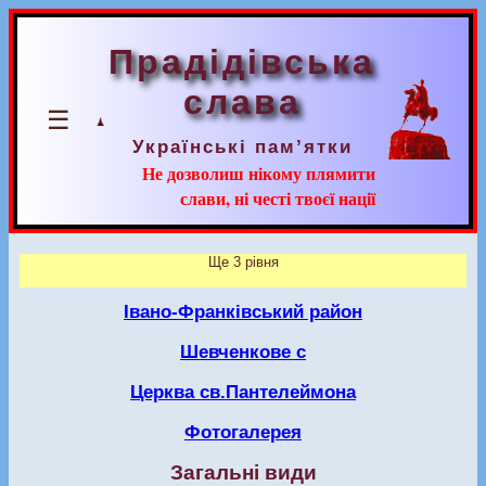
Прадідівська
слава
☰
Українські пам’ятки
Не дозволиш нікому плямити
слави, ні честі твоєї нації
Ще 3 рівня
Івано-Франківський район
Шевченкове с
Церква св.Пантелеймона
Фотогалерея
Загальні види