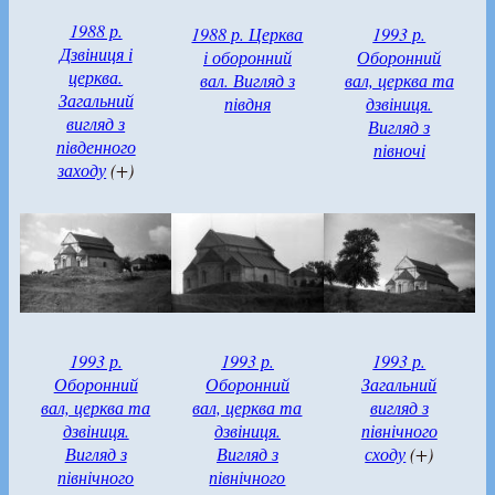
1988 р.
1988 р. Церква
1993 р.
Дзвіниця і
і оборонний
Оборонний
церква.
вал. Вигляд з
вал, церква та
Загальний
півдня
дзвіниця.
вигляд з
Вигляд з
південного
півночі
заходу
(+)
1993 р.
1993 р.
1993 р.
Оборонний
Оборонний
Загальний
вал, церква та
вал, церква та
вигляд з
дзвіниця.
дзвіниця.
північного
Вигляд з
Вигляд з
сходу
(+)
північного
північного