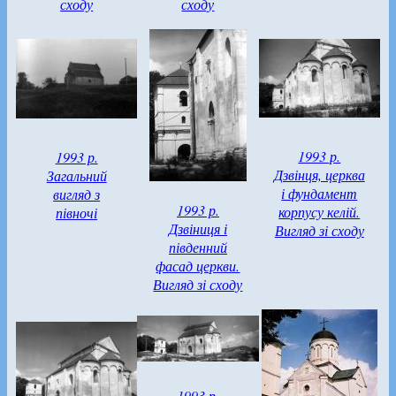
сходу
сходу
1993 р.
1993 р.
Дзвінця, церква
Загальний
і фундамент
вигляд з
1993 р.
корпусу келій.
півночі
Дзвіниця і
Вигляд зі сходу
південний
фасад церкви.
Вигляд зі сходу
1993 р.