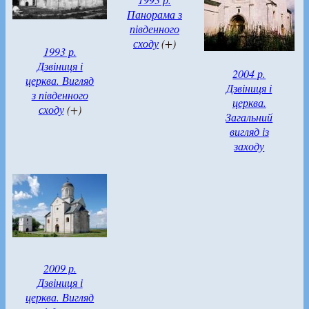
Панорама з
південного
сходу
(+)
1993 р.
Дзвіниця і
2004 р.
церква. Вигляд
Дзвіниця і
з південного
церква.
сходу
(+)
Загальний
вигляд із
заходу
2009 р.
Дзвіниця і
церква. Вигляд