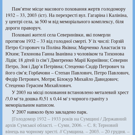
Пам’ятне місце масового поховання жертв голодомору
1932 – 33, 2003 (іст). На перехресті вул. Гагаріна і Калініна,
у центрі села, за 500 м від меморіального комплексу, біля
дороги праворуч.
Поховані жителі села Северинівки, які померли
протягом 1932 – 33 від голодної смерті. У їх числі: Горзій
Петро Єгорович та Поліна Яківна; Марченко Анастасія та
Юхим; Тихонова Ганна Іванівна з чоловіком та Тихонова
Лідія; 18 дітей із сім’ї Дмитренко Марії Корніївни; Северин
Петро, Зоя і Дар’я Петрівна; Стеценко Сидір Петрович та
його сім’я; Горбачови – Степан Павлович, Петро Павлович,
Федір Петрович, Мотря; Білокур Михайло Давидович;
Стеценко Герасим Михайлович.
У 2003 на місці поховання встановлено металевий хрест
/3,0 м/ та дошка /0,51 х 0,44 м/ з чорного граніту з
меморіальним написом.
У 2007 навколо було закладено парк.
[Голодомор 1932 – 1933 років на Сумщині / Державний
архів Сумської області. – Суми, 2006. – С. 8; Терновий
вінець на чорному хресті. // Сумщина. – 2003. – 20 грудня. –