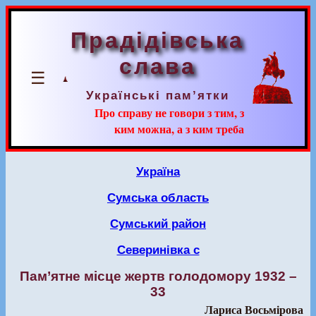
Прадідівська
слава
☰
Українські пам’ятки
Про справу не говори з тим, з
ким можна, а з ким треба
Україна
Сумська область
Сумський район
Северинівка с
Пам’ятне місце жертв голодомору 1932 –
33
Лариса Восьмірова