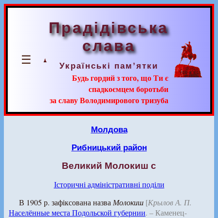
Прадідівська
слава
☰
Українські пам’ятки
Будь гордий з того, що Ти є
спадкоємцем боротьби
за славу Володимирового тризуба
Молдова
Рибницький район
Великий Молокиш c
Історичні адміністративні поділи
В 1905 р. зафіксована назва
Молокиш
[
Крылов А. П.
Населённые места Подольской губернии
. – Каменец-