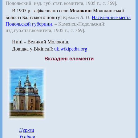
Подольский: изд. губ. стат. комитета, 1905 г., с. 369]
.
Молокиш
В 1905 р. зафіксовано село
Молокишської
волості Балтського повіту
[
Крылов А. П.
Населённые места
Подольской губернии
. – Каменец-Подольский:
изд.губ.стат.комитета, 1905 г., с. 369]
.
Нині – Великий Молокиш.
Довідка у Вікіпедії:
uk.wikipedia.org
Вкладені елементи
Церква
Успіння