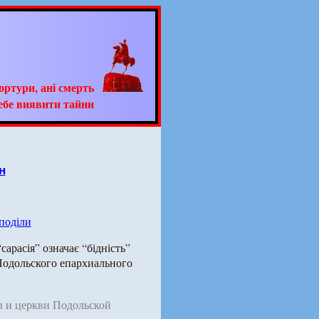
тортури, ані смерть
ебе виявити тайни
н
 поділи
сарасія” означає “бідність”
Подольского епархиального
 и церкви Подольской