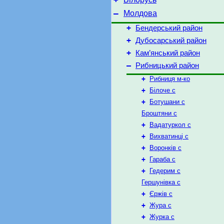
–
Молдова
+
Бендерський район
+
Дубосарський район
+
Кам’янський район
–
Рибницький район
+
Рибниця м-ко
+
Білоче с
+
Ботушани с
Броштяни с
+
Вадатуркол c
+
Вихватинці c
+
Воронків c
+
Гараба c
+
Гедерим c
Гершунівка с
+
Єржів c
+
Жура c
+
Журка c