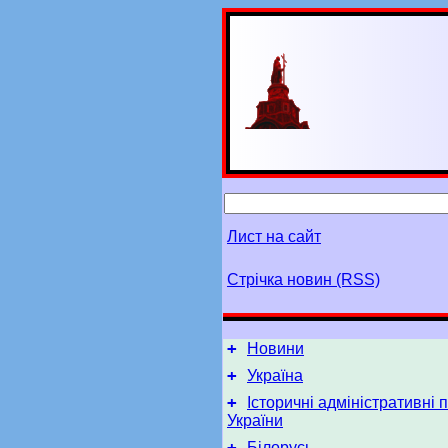
Лист на сайт
Стрічка новин (RSS)
+
Новини
+
Україна
+
Історичні адміністративні 
України
+
Білорусь