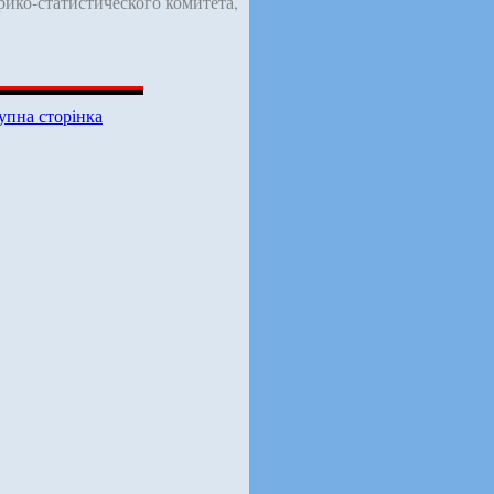
рико-статистического комитета,
упна сторінка