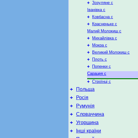
+
Зозуляне c
Іванівка с
+
Ковбасна c
+
Красненьке c
Малий Молокиш с
+
Михайлівка c
+
Мокра c
+
Великий Молокиш c
+
Плоть c
+
Попенки c
Сарацея с
+
Строїнці с
+
Польща
+
Росія
+
Румунія
+
Словаччина
+
Угорщина
+
Інші країни