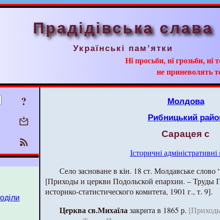
Прадідівська слава
Українські пам’ятки
Ні просьби, ні грозьби, ні 
не приневолять т
?
Молдова
Рибницький райо
Сарацея с
Історичні адміністративні
Село засноване в кін. 18 ст. Молдавське слово “
[Приходы и церкви Подольской епархии. – Труды 
историко-статистического комитета, 1901 г., т. 9].
поділи
Церква св.Михаїла
закрита в 1865 р.
[Приходы