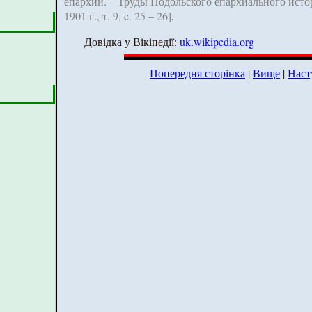
епархии. – Труды Подольского епархиального исто
1901 г., т. 9, c. 25 – 26]
.
Довідка у Вікіпедії:
uk.wikipedia.org
Попередня сторінка
|
Вище
|
Наст