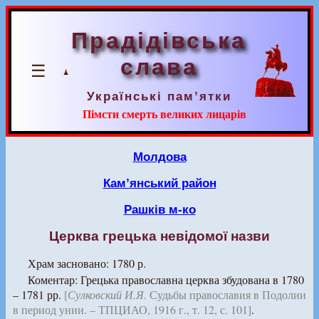
Прадідівська
слава
☰
Українські пам’ятки
Пімсти смерть великих лицарів
Молдова
Кам’янський район
Рашків м-ко
Церква грецька невідомої назви
Храм засновано: 1780 р.
Коментар: Грецька православна церква збудована в 1780
– 1781 рр.
[
Сулковский И.Я.
Судьбы православия в Подолии
в период унии. – ТПЦИАО, 1916 г., т. 12, с. 101]
.