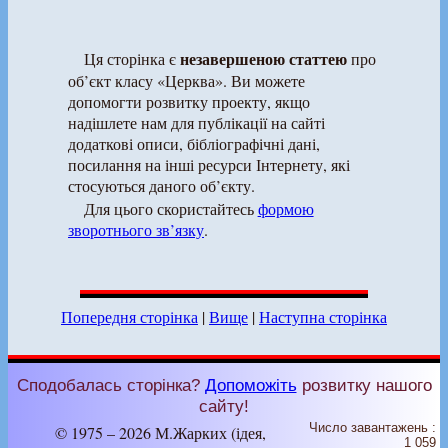
незавершеною статтею
Ця сторінка є
про
об’єкт класу «Церква». Ви можете
допомогти розвитку проекту, якщо
надішлете нам для публікації на сайті
додаткові описи, бібліографічні дані,
посилання на інші ресурси Інтернету, які
стосуються даного об’єкту.
Для цього скористайтесь
формою
зворотнього зв’язку
.
Попередня сторінка
|
Вище
|
Наступна сторінка
Сподобалась сторінка?
Допоможіть
розвитку нашого
сайту!
Число завантажень :
© 1975 – 2026 М.Жарких (ідея,
1 059