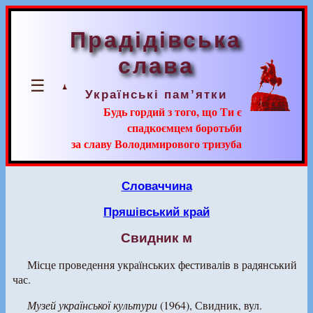
Прадідівська
слава
☰
Українські пам’ятки
Будь гордий з того, що Ти є
спадкоємцем боротьби
за славу Володимирового тризуба
Словаччина
Пряшівський край
Свидник м
Місце проведення українських фестивалів в радянський
час.
Музей української культури
(1964), Свидник, вул.