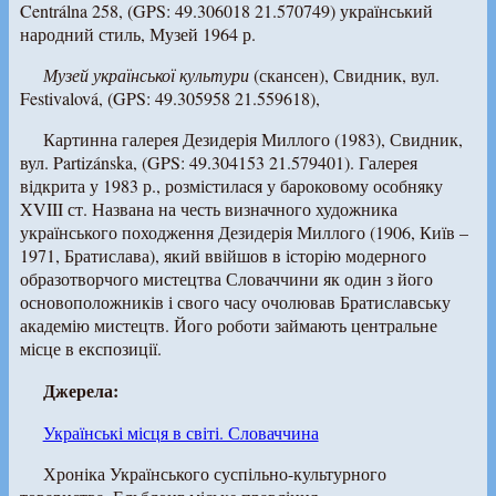
Centrálna 258, (GPS: 49.306018 21.570749) український
народний стиль, Музей 1964 р.
Музей української культури
(скансен), Свидник, вул.
Festivalová, (GPS: 49.305958 21.559618),
Картинна галерея Дезидерія Миллого (1983), Свидник,
вул. Partizánska, (GPS: 49.304153 21.579401). Галерея
відкрита у 1983 р., розмістилася у бароковому особняку
XVIII ст. Названа на честь визначного художника
українського походження Дезидерія Миллого (1906, Київ –
1971, Братислава), який ввійшов в історію модерного
образотворчого мистецтва Словаччини як один з його
основоположників і свого часу очолював Братиславську
академію мистецтв. Його роботи займають центральне
місце в експозиції.
Джерела:
Українські місця в світі. Словаччина
Хроніка Українського суспільно-культурного