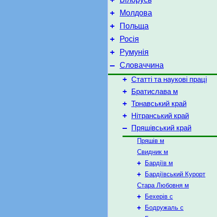
+
Молдова
+
Польща
+
Росія
+
Румунія
–
Словаччина
+
Статті та наукові праці
+
Братислава м
+
Трнавський край
+
Нітранський край
–
Пряшівський край
Пряшів м
Свидник м
+
Бардіїв м
+
Бардіївський Курорт
Стара Любовня м
+
Бехерів с
+
Бодружаль с