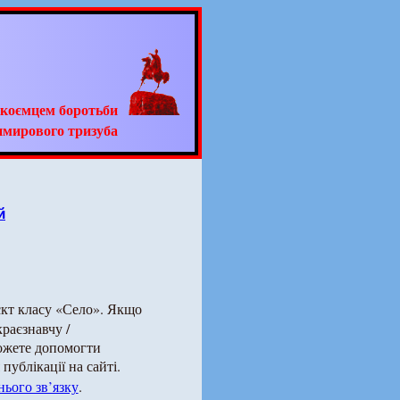
адкоємцем боротьби
имирового тризуба
й
єкт класу «Село». Якщо
краєзнавчу /
можете допомогти
публікації на сайті.
ього зв’язку
.