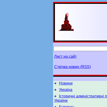
Лист на сайт
Стрічка новин (RSS)
+
Новини
+
Україна
+
Історичні адміністративні 
України
+
Білорусь