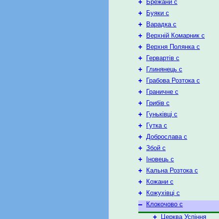
+
Брежани с
+
Буяки с
+
Варадка с
+
Верхній Комарник с
+
Верхня Полянка с
+
Гервартів с
+
Глинянець с
+
Грабова Розтока с
+
Граничне с
+
Грибів с
+
Гуньківці с
+
Гутка с
+
Доброслава с
+
Збой с
+
Іновець с
+
Кальна Розтока с
+
Кожани с
+
Кожухівці с
–
Клокочово с
+
Церква Успіння