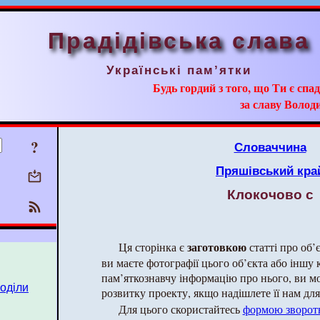
Прадідівська слава
Українські пам’ятки
Будь гордий з того, що Ти є сп
за славу Волод
?
Словаччина
Пряшівський кра
Клокочово с
заготовкою
Ця сторінка є
статті про об’
ви маєте фотографії цього об’єкта або іншу 
пам’яткознавчу інформацію про нього, ви 
поділи
розвитку проекту, якщо надішлете її нам для 
Для цього скористайтесь
формою зворотн