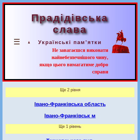
Прадідівська
слава
☰
Українські пам’ятки
Не завагаєшся виконати
найнебезпечнішого чину,
якщо цього вимагатиме добро
справи
Ще 2 рівня
Івано-Франківська область
Івано-Франківськ м
Ще 1 рівень