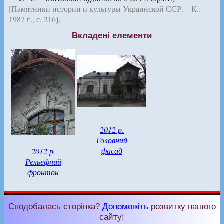
[Памятники истории и культуры Украинской ССР. – К.:
1987 г., с. 216]
.
Вкладені елементи
2012 р.
Головний
фасад
2012 р.
Рельєфний
фронтон
Сподобалась сторінка?
Допоможіть
розвитку нашого
сайту!