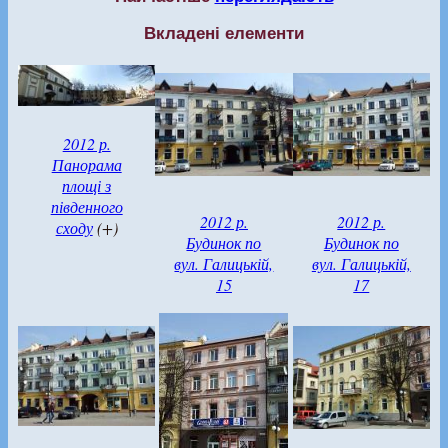
Вкладені елементи
2012 р.
Панорама
площі з
південного
2012 р.
2012 р.
сходу
(+)
Будинок по
Будинок по
вул. Галицькій,
вул. Галицькій,
15
17