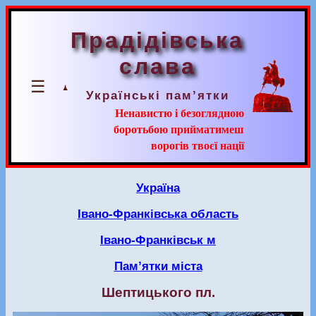
Прадідівська
слава
☰
Українські пам’ятки
Ненавистю і безоглядною
боротьбою прийматимеш
ворогів твоєї нації
Україна
Івано-Франківська область
Івано-Франківськ м
Пам’ятки міста
Шептицького пл.