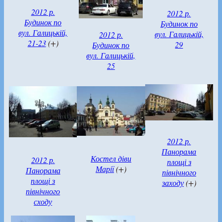
2012 р.
2012 р.
Будинок по
Будинок по
вул. Галицькій,
вул. Галицькій,
2012 р.
21-23
(+)
29
Будинок по
вул. Галицькій,
25
2012 р.
Панорама
Костел діви
2012 р.
площі з
Марії
(+)
Панорама
північного
площі з
заходу
(+)
північного
сходу