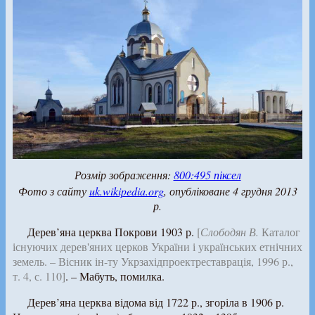
Розмір зображення:
800:495 піксел
Фото з сайту
uk.wikipedia.org
, опубліковане 4 грудня 2013
р.
Дерев’яна церква Покрови 1903 р.
[
Слободян В.
Каталог
існуючих дерев'яних церков України і українських етнічних
земель. – Вісник ін-ту Укрзахідпроектреставрація, 1996 р.,
т. 4, с. 110]
. – Мабуть, помилка.
Дерев’яна церква відома від 1722 р., згоріла в 1906 р.