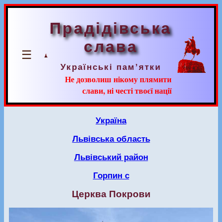
Прадідівська
слава
☰
Українські пам’ятки
Не дозволиш нікому плямити
слави, ні честі твоєї нації
Україна
Львівська область
Львівський район
Горпин с
Церква Покрови