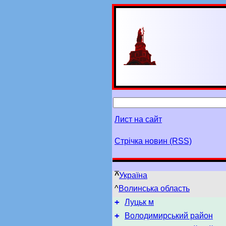
Лист на сайт
Стрічка новин (RSS)
^
Україна
^
Волинська область
+
Луцьк м
+
Володимирський район