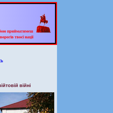
ьбою прийматимеш
ворогів твоєї нації
ть
ійтовій війні