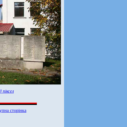
3 піксел
упна сторінка