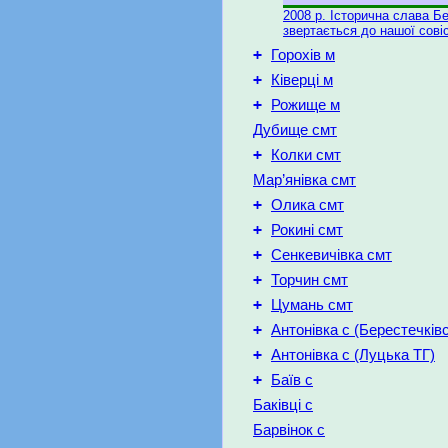
2008 р. Історична слава Б
звертається до нашої совіс
+
Горохів м
+
Ківерці м
+
Рожище м
Дубище смт
+
Колки смт
Мар’янівка смт
+
Олика смт
+
Рокині смт
+
Сенкевичівка смт
+
Торчин смт
+
Цумань смт
+
Антонівка с (Берестечків
+
Антонівка с (Луцька ТГ)
+
Баїв с
Баківці с
Барвінок с