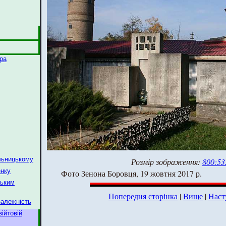
ра
льницькому
Розмір зображення:
800:53
енку
Фото Зенона Боровця, 19 жовтня 2017 р.
ським
Попередня сторінка
|
Вище
|
Наст
залежність
ійтовій