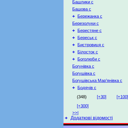
Башлики с
Башова с
+
Бережанка с
Березолуки с
+
Берестяне с
+
Береськ с
+
Бистровиця с
+
Білосток с
+
Боголюби с
Богунівка с
Богушівка с
Богушівська Мар’янівка с
+
Бодячів с
(348)
[+30]
[+100
[+300]
>>|
+
Додаткові відомості