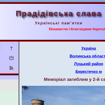
Прадідівська слава
Українські пам’ятки
Ненавистю і безоглядною борот
?
Україна
Волинська облас
Луцький район
Берестечко м
Меморіал загиблим у 2-й св