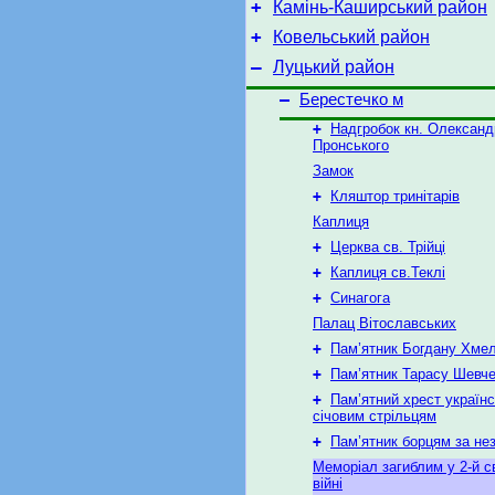
+
Камінь-Каширський район
+
Ковельський район
–
Луцький район
–
Берестечко м
+
Надгробок кн. Олександ
Пронського
Замок
+
Кляштор тринітарів
Каплиця
+
Церква св. Трійці
+
Каплиця св.Теклі
+
Синагога
Палац Вітославських
+
Пам’ятник Богдану Хме
+
Пам’ятник Тарасу Шевч
+
Пам’ятний хрест україн
січовим стрільцям
+
Пам’ятник борцям за не
Меморіал загиблим у 2-й св
війні