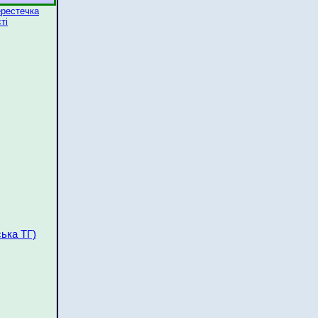
ерестечка
ті
ська ТГ)