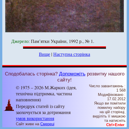
Джерело
: Пам’ятки України, 1992 р., № 1.
Вище
|
Наступна сторінка
Сподобалась сторінка?
Допоможіть
розвитку нашого
сайту!
Число завантажень :
© 1975 – 2026 М.Жарких (ідея,
1 568
технічна підтримка, частина
Модифіковано :
наповнення)
17.02.2012
Якщо ви помітили
Передрук статей із сайту
помилку набору
заохочується за дотримання
на цiй сторiнцi,
видiлiть її мишкою
умов використання
та натисніть
Сайт живе на
Смереці
Ctrl+Enter
.